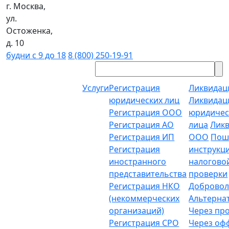
г. Москва,
ул.
Остоженка,
д. 10
будни с 9 до 18
8 (800) 250-19-91
Услуги
Регистрация
Ликвидац
юридических лиц
Ликвидац
Регистрация ООО
юридичес
Регистрация АО
лица
Лик
Регистрация ИП
ООО
Пош
Регистрация
инструкц
иностранного
налогово
представительства
проверки
Регистрация НКО
Добровол
(некоммерческих
Альтерна
организаций)
Через пр
Регистрация СРО
Через о