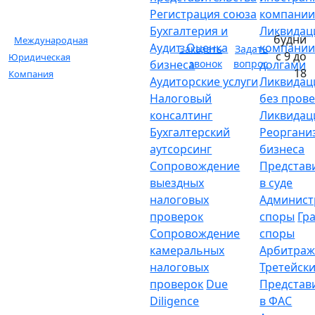
Регистрация союза
компани
Бухгалтерия и
Ликвидац
будни
Международная
Аудит. Оценка
компании
Заказать
Задать
с 9 до
Юридическая
бизнеса
звонок
вопрос
долгами
18
Компания
Аудиторские услуги
Ликвидац
Налоговый
без пров
консалтинг
Ликвидац
Бухгалтерский
Реоргани
аутсорсинг
бизнеса
Сопровождение
Представ
выездных
в суде
налоговых
Админист
проверок
споры
Гр
Сопровождение
споры
камеральных
Арбитраж
налоговых
Третейски
проверок
Due
Представ
Diligence
в ФАС