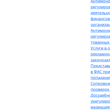
Антимон
регулиро
деятельн
финансов
организа
Антимон
регулиро
товарных
Услуги в 
рекламно
законода
Представ
в ФАС пр
попадани
Сопрово
проверок
Досудебн
урегулир
медиация