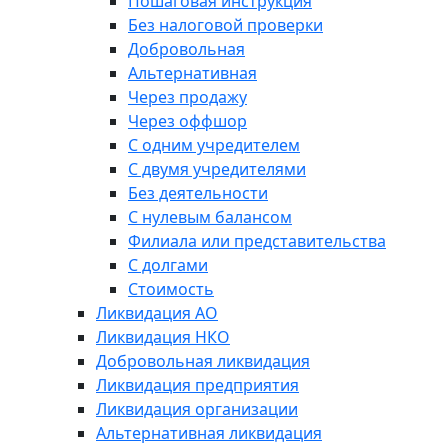
Пошаговая инструкция
Без налоговой проверки
Добровольная
Альтернативная
Через продажу
Через оффшор
С одним учредителем
С двумя учредителями
Без деятельности
С нулевым балансом
Филиала или представительства
С долгами
Стоимость
Ликвидация АО
Ликвидация НКО
Добровольная ликвидация
Ликвидация предприятия
Ликвидация организации
Альтернативная ликвидация