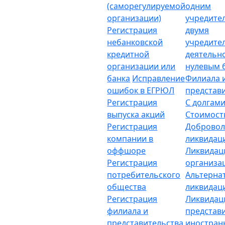
(саморегулируемой
одним
организации)
учредите
Регистрация
двумя
небанковской
учредите
кредитной
деятельн
организации или
нулевым 
банка
Исправление
Филиала 
ошибок в ЕГРЮЛ
представ
Регистрация
С долгам
выпуска акций
Стоимост
Регистрация
Добровол
компании в
ликвидац
оффшоре
Ликвидац
Регистрация
организа
потребительского
Альтерна
общества
ликвидац
Регистрация
Ликвидац
филиала и
представ
представительства
иностран