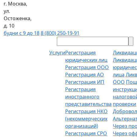
г. Москва,
ул.
Остоженка,
д. 10
будни с 9 до 18
8 (800) 250-19-91
Услуги
Регистрация
Ликвидац
юридических лиц
Ликвидац
Регистрация ООО
юридичес
Регистрация АО
лица
Лик
Регистрация ИП
ООО
Пош
Регистрация
инструкц
иностранного
налогово
представительства
проверки
Регистрация НКО
Добровол
(некоммерческих
Альтерна
организаций)
Через пр
Регистрация СРО
Через о