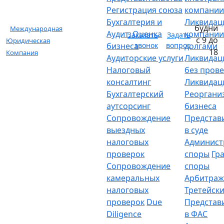
Регистрация союза
компани
Бухгалтерия и
Ликвидац
будни
Международная
Аудит. Оценка
компании
Заказать
Задать
с 9 до
Юридическая
бизнеса
звонок
вопрос
долгами
18
Компания
Аудиторские услуги
Ликвидац
Налоговый
без пров
консалтинг
Ликвидац
Бухгалтерский
Реоргани
аутсорсинг
бизнеса
Сопровождение
Представ
выездных
в суде
налоговых
Админист
проверок
споры
Гр
Сопровождение
споры
камеральных
Арбитраж
налоговых
Третейски
проверок
Due
Представ
Diligence
в ФАС