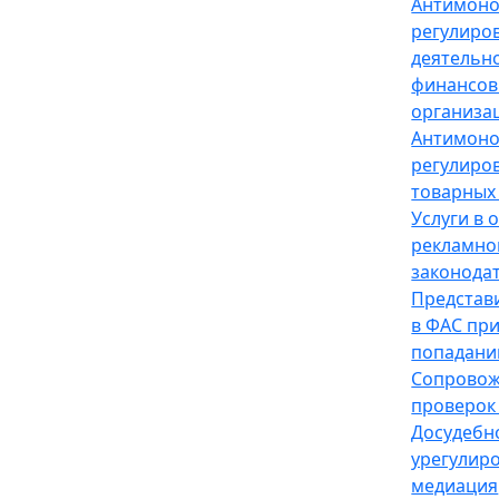
Антимон
регулиро
деятельн
финансов
организа
Антимон
регулиро
товарных
Услуги в 
рекламно
законода
Представ
в ФАС пр
попадани
Сопрово
проверок
Досудебн
урегулир
медиация