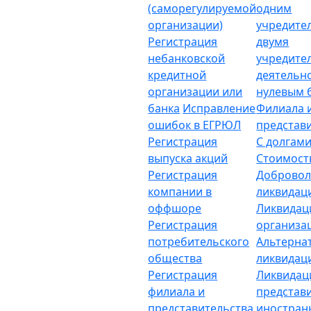
(саморегулируемой
одним
организации)
учредите
Регистрация
двумя
небанковской
учредите
кредитной
деятельн
организации или
нулевым 
банка
Исправление
Филиала 
ошибок в ЕГРЮЛ
представ
Регистрация
С долгам
выпуска акций
Стоимост
Регистрация
Добровол
компании в
ликвидац
оффшоре
Ликвидац
Регистрация
организа
потребительского
Альтерна
общества
ликвидац
Регистрация
Ликвидац
филиала и
представ
представительства
иностран