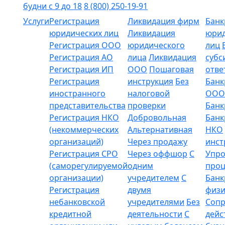
будни с 9 до 18
8 (800) 250-19-91
Услуги
Регистрация
Ликвидация фирм
Банк
юридических лиц
Ликвидация
юрид
Регистрация ООО
юридического
лиц
Регистрация АО
лица
Ликвидация
субс
Регистрация ИП
ООО
Пошаговая
отве
Регистрация
инструкция
Без
Банк
иностранного
налоговой
ООО
представительства
проверки
Банк
Регистрация НКО
Добровольная
Банк
(некоммерческих
Альтернативная
НКО
организаций)
Через продажу
инст
Регистрация СРО
Через оффшор
С
Упр
(саморегулируемой
одним
проц
организации)
учредителем
С
Банк
Регистрация
двумя
физи
небанковской
учредителями
Без
Соп
кредитной
деятельности
С
дейс