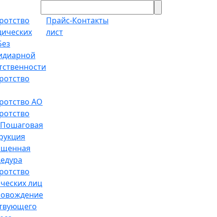
ротство
Прайс-
Контакты
ических
лист
Без
идиарной
тственности
ротство
ротство АО
ротство
Пошаговая
рукция
ощенная
едура
ротство
ческих лиц
ровождение
твующего