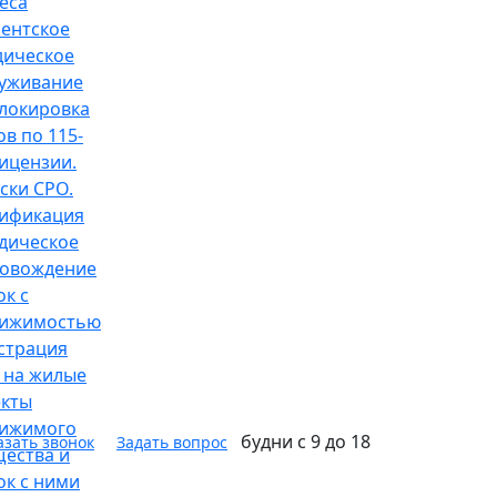
еса
ентское
ическое
уживание
локировка
ов по 115-
ицензии.
ски СРО.
ификация
дическое
овождение
ок с
вижимостью
страция
 на жилые
кты
вижимого
будни с 9 до 18
азать звонок
Задать вопрос
ества и
ок с ними