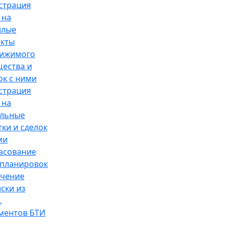
страция
 на
илые
кты
вижимого
ества и
ок с ними
страция
 на
ельные
тки и сделок
ми
асование
планировок
чение
ски из
,
ментов БТИ