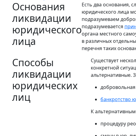
Основания
Есть два основания, 
юридического лица мо
ликвидации
подразумеваем добров
юридического
подразумевается
прин
органа местного само
лица
в различных отдельны
перечня таких основа
Способы
Существует нескол
конкретной ситуа
ликвидации
альтернативные. З
юридических
добровольная
лиц
банкротство ю
К альтернативным
процедуру ре
смену в юр. ли