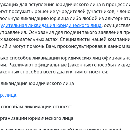
служащих для вступления юридического лица в процесс 
гут послужить решение учредителей (участников, члено
ольную ликвидацию юр.лица либо любой из альтернати
удительная ликвидация юридического лица
, осуществл
управления. Основания для подачи такого заявления пр
х законодательных актах. Специалисты нашей компании
ний и могут помочь Вам, проконсультировав в данном в
ько способов ликвидации юридических лиц официально,
ции. Различают официальные (законные) способы ликви
аконных способов всего два и к ним относятся:
 ликвидация юридического лица
р. лица.
 способам ликвидации относят:
организации юридического лица
це руководителя и учредителей (участников, членов).