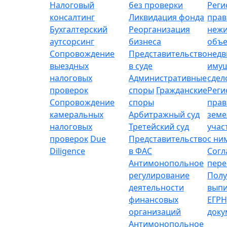
Налоговый
без проверки
Реги
консалтинг
Ликвидация фонда
прав
Бухгалтерский
Реорганизация
неж
аутсорсинг
бизнеса
объе
Сопровождение
Представительство
нед
выездных
в суде
имущ
налоговых
Административные
сдел
проверок
споры
Гражданские
Реги
Сопровождение
споры
прав
камеральных
Арбитражный суд
зем
налоговых
Третейский суд
учас
проверок
Due
Представительство
с ни
Diligence
в ФАС
Согл
Антимонопольное
пере
регулирование
Полу
деятельности
выпи
финансовых
ЕГРН
организаций
доку
Антимонопольное