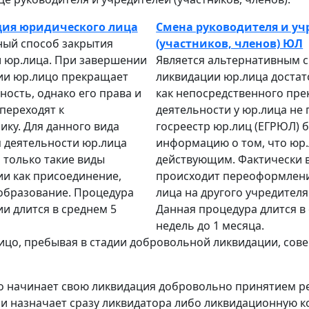
ция юридического лица
Смена руководителя и уч
ный способ закрытия
(участников, членов) ЮЛ
 юр.лица. При завершении
Является альтернативным 
ии юр.лицо прекращает
ликвидации юр.лица достат
ность, однако его права и
как непосредственного пр
переходят к
деятельности у юр.лица не 
ку. Для данного вида
госреестр юр.лиц (ЕГРЮЛ) 
 деятельности юр.лица
информацию о том, что юр.
только такие виды
действующим. Фактически 
и как присоединение,
происходит переоформлен
образование. Процедура
лица на другого учредителя
и длится в среднем 5
Данная процедура длится в 
недель до 1 месяца.
цо, пребывая в стадии добровольной ликвидации, сове
 начинает свою ликвидация добровольно принятием р
 и назначает сразу ликвидатора либо ликвидационную 