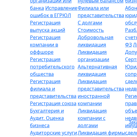
организации или
нулевым балансом
бизн
банка
Исправление
Филиала или
Абон
ошибок в ЕГРЮЛ
представительства
юрид
Регистрация
С долгами
обсл
выпуска акций
Стоимость
Разб
Регистрация
Добровольная
счет
компании в
ликвидация
ФЗ
Л
оффшоре
Ликвидация
Допу
Регистрация
организации
Серт
потребительского
Альтернативная
Юри
общества
ликвидация
сопр
Регистрация
Ликвидация
сдел
филиала и
представительства
нед
представительства
иностранной
Реги
Регистрация союза
компании
прав
Бухгалтерия и
Ликвидация
объе
Аудит. Оценка
компании с
нед
Зак
бизнеса
долгами
имущ
Аудиторские услуги
Ликвидация фирмы
сдел