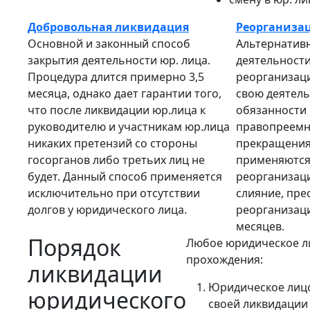
Добровольная ликвидация
Реорганиза
Основной и законный способ
Альтернатив
закрытия деятельности юр. лица.
деятельности
Процедура длится примерно 3,5
реорганизац
месяца, однако дает гарантии того,
свою деятель
что после ликвидации юр.лица к
обязанности 
руководителю и участникам юр.лица
правопреемни
никаких претензий со стороны
прекращения
госорганов либо третьих лиц не
применяются 
будет. Данный способ применяется
реорганизаци
исключительно при отсутствии
слияние, пре
долгов у юридического лица.
реорганизаци
месяцев.
Порядок
Любое юридическое ли
прохождения:
ликвидации
Юридическое лицо
юридического
своей ликвидации