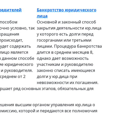
редителей
Банкротство юридического
лица
способом
Основной и законный способ
очно условно, так
закрытия деятельности юр.лица
екращения
у которого есть долги перед
происходит,
госорганами или третьими
будет содержать
лицами. Процедура банкротства
лицо является
длится в среднем месяцев 8,
в данном способе
однако дает возможность
ие юридического
участникам и руководителю
 и руководителя.
законно списать имеющиеся
среднем от 2
долги у юр.дица при
невозможности их погашения.
ршает ряд основных этапов, обязательных для
ешения высшим органом управления юр.лица о
комиссию, которой и передаются все полномочия