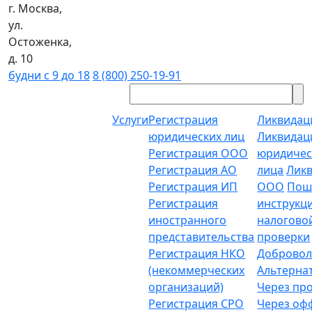
г. Москва,
ул.
Остоженка,
д. 10
будни с 9 до 18
8 (800) 250-19-91
Услуги
Регистрация
Ликвидац
юридических лиц
Ликвидац
Регистрация ООО
юридичес
Регистрация АО
лица
Лик
Регистрация ИП
ООО
Пош
Регистрация
инструкц
иностранного
налогово
представительства
проверки
Регистрация НКО
Добровол
(некоммерческих
Альтерна
организаций)
Через пр
Регистрация СРО
Через о