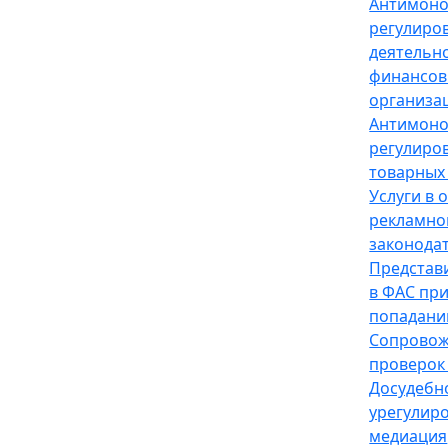
Антимон
регулиро
деятельн
финансов
организа
Антимон
регулиро
товарных
Услуги в 
рекламно
законода
Представ
в ФАС пр
попадани
Сопрово
проверок
Досудебн
урегулир
медиация