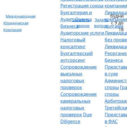
Регистрация союза
компани
Бухгалтерия и
Ликвидац
будни
Международная
Аудит. Оценка
компании
Заказать
Задать
с 9 до
Юридическая
бизнеса
звонок
вопрос
долгами
18
Компания
Аудиторские услуги
Ликвидац
Налоговый
без пров
консалтинг
Ликвидац
Бухгалтерский
Реоргани
аутсорсинг
бизнеса
Сопровождение
Представ
выездных
в суде
налоговых
Админист
проверок
споры
Гр
Сопровождение
споры
камеральных
Арбитраж
налоговых
Третейски
проверок
Due
Представ
Diligence
в ФАС