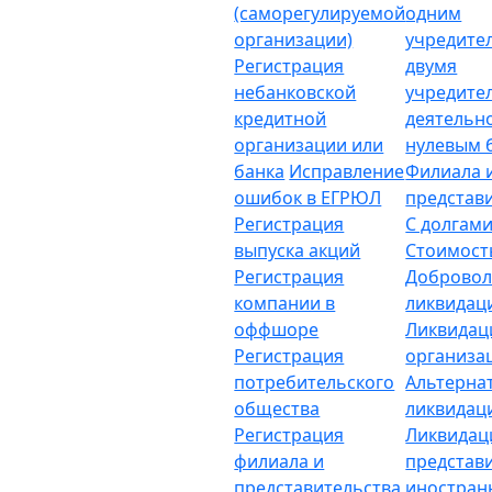
(саморегулируемой
одним
организации)
учредите
Регистрация
двумя
небанковской
учредите
кредитной
деятельн
организации или
нулевым 
банка
Исправление
Филиала 
ошибок в ЕГРЮЛ
представ
Регистрация
С долгам
выпуска акций
Стоимост
Регистрация
Добровол
компании в
ликвидац
оффшоре
Ликвидац
Регистрация
организа
потребительского
Альтерна
общества
ликвидац
Регистрация
Ликвидац
филиала и
представ
представительства
иностран