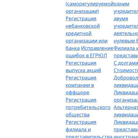
(саморегулируемой
одним
организации)
учредите
Регистрация
двумя
небанковской
учредите
кредитной
деятельн
организации или
нулевым 
банка
Исправление
Филиала 
ошибок в ЕГРЮЛ
представ
Регистрация
С долгам
выпуска акций
Стоимост
Регистрация
Добровол
компании в
ликвидац
оффшоре
Ликвидац
Регистрация
организа
потребительского
Альтерна
общества
ликвидац
Регистрация
Ликвидац
филиала и
представ
представительства
иностран