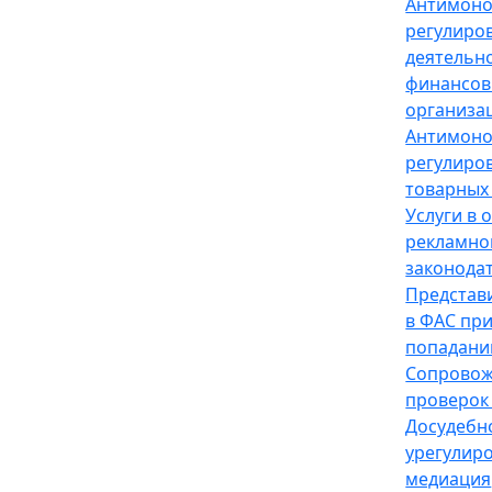
Антимон
регулиро
деятельн
финансов
организа
Антимон
регулиро
товарных
Услуги в 
рекламно
законода
Представ
в ФАС пр
попадани
Сопрово
проверок
Досудебн
урегулир
медиация