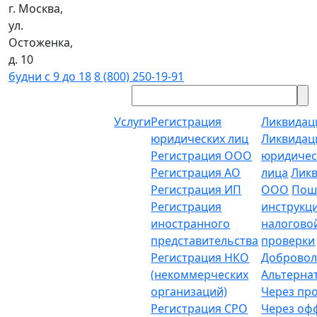
г. Москва,
ул.
Остоженка,
д. 10
будни с 9 до 18
8 (800) 250-19-91
Услуги
Регистрация
Ликвидац
юридических лиц
Ликвидац
Регистрация ООО
юридичес
Регистрация АО
лица
Лик
Регистрация ИП
ООО
Пош
Регистрация
инструкц
иностранного
налогово
представительства
проверки
Регистрация НКО
Добровол
(некоммерческих
Альтерна
организаций)
Через пр
Регистрация СРО
Через о