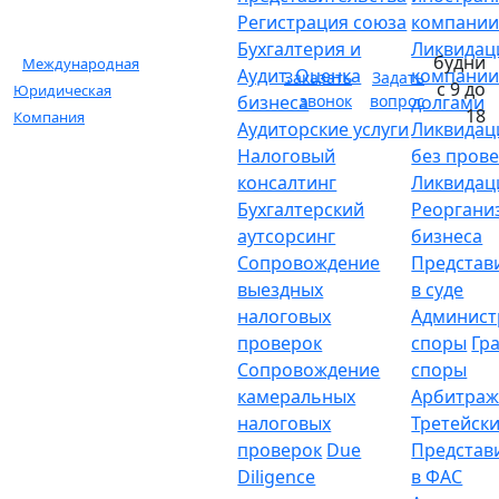
Регистрация союза
компани
Бухгалтерия и
Ликвидац
будни
Международная
Аудит. Оценка
компании
Заказать
Задать
с 9 до
Юридическая
бизнеса
звонок
вопрос
долгами
18
Компания
Аудиторские услуги
Ликвидац
Налоговый
без пров
консалтинг
Ликвидац
Бухгалтерский
Реоргани
аутсорсинг
бизнеса
Сопровождение
Представ
выездных
в суде
налоговых
Админист
проверок
споры
Гр
Сопровождение
споры
камеральных
Арбитраж
налоговых
Третейски
проверок
Due
Представ
Diligence
в ФАС