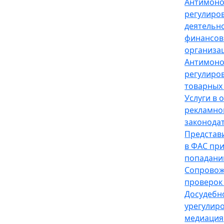
Антимон
регулиро
деятельн
финансов
организа
Антимон
регулиро
товарных
Услуги в 
рекламно
законода
Представ
в ФАС пр
попадани
Сопрово
проверок
Досудебн
урегулир
медиация