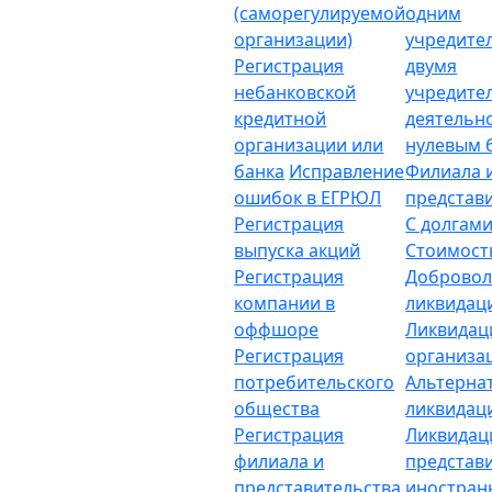
(саморегулируемой
одним
организации)
учредите
Регистрация
двумя
небанковской
учредите
кредитной
деятельн
организации или
нулевым 
банка
Исправление
Филиала 
ошибок в ЕГРЮЛ
представ
Регистрация
С долгам
выпуска акций
Стоимост
Регистрация
Добровол
компании в
ликвидац
оффшоре
Ликвидац
Регистрация
организа
потребительского
Альтерна
общества
ликвидац
Регистрация
Ликвидац
филиала и
представ
представительства
иностран