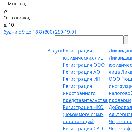
г. Москва,
ул.
Остоженка,
д. 10
будни с 9 до 18
8 (800) 250-19-91
Услуги
Регистрация
Ликвидац
юридических лиц
Ликвидац
Регистрация ООО
юридичес
Регистрация АО
лица
Лик
Регистрация ИП
ООО
Пош
Регистрация
инструкц
иностранного
налогово
представительства
проверки
Регистрация НКО
Добровол
(некоммерческих
Альтерна
организаций)
Через пр
Регистрация СРО
Через о