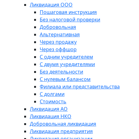
Ликвидация ООО
Пошаговая инструкция
Без налоговой проверки
Добровольная
Альтернативная
Через продажу
Через оффшор
С одним учредителем
С двумя учредителями
Без деятельности
С нулевым балансом
Филиала или представительства
С долгами
Стоимость
Ликвидация АО
Ликвидация НКО
Добровольная ликвидация
Ликвидация предприятия
Ликвидация организации