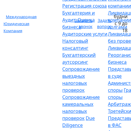
Регистрация союза
компани
Бухгалтерия и
Ликвидац
будни
Международная
Аудит. Оценка
компании
Заказать
Задать
с 9 до
Юридическая
бизнеса
звонок
вопрос
долгами
18
Компания
Аудиторские услуги
Ликвидац
Налоговый
без пров
консалтинг
Ликвидац
Бухгалтерский
Реоргани
аутсорсинг
бизнеса
Сопровождение
Представ
выездных
в суде
налоговых
Админист
проверок
споры
Гр
Сопровождение
споры
камеральных
Арбитраж
налоговых
Третейски
проверок
Due
Представ
Diligence
в ФАС