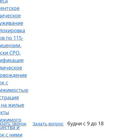
еса
ентское
ическое
уживание
локировка
ов по 115-
ицензии.
ски СРО.
ификация
дическое
овождение
ок с
вижимостью
страция
 на жилые
кты
вижимого
будни с 9 до 18
азать звонок
Задать вопрос
ества и
ок с ними