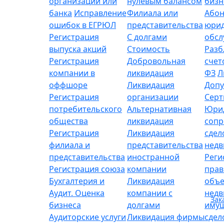
организации или
нулевым балансом
бизн
банка
Исправление
Филиала или
Абон
ошибок в ЕГРЮЛ
представительства
юрид
Регистрация
С долгами
обсл
выпуска акций
Стоимость
Разб
Регистрация
Добровольная
счет
компании в
ликвидация
ФЗ
Л
оффшоре
Ликвидация
Допу
Регистрация
организации
Серт
потребительского
Альтернативная
Юри
общества
ликвидация
сопр
Регистрация
Ликвидация
сдел
филиала и
представительства
нед
представительства
иностранной
Реги
Регистрация союза
компании
прав
Бухгалтерия и
Ликвидация
объе
Аудит. Оценка
компании с
нед
Зак
бизнеса
долгами
имущ
Аудиторские услуги
Ликвидация фирмы
сдел