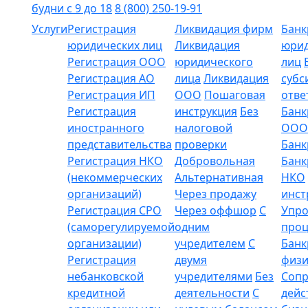
будни с 9 до 18
8 (800) 250-19-91
Услуги
Регистрация
Ликвидация фирм
Банк
юридических лиц
Ликвидация
юрид
Регистрация ООО
юридического
лиц
Регистрация АО
лица
Ликвидация
субс
Регистрация ИП
ООО
Пошаговая
отве
Регистрация
инструкция
Без
Банк
иностранного
налоговой
ООО
представительства
проверки
Банк
Регистрация НКО
Добровольная
Банк
(некоммерческих
Альтернативная
НКО
организаций)
Через продажу
инст
Регистрация СРО
Через оффшор
С
Упр
(саморегулируемой
одним
проц
организации)
учредителем
С
Банк
Регистрация
двумя
физи
небанковской
учредителями
Без
Соп
кредитной
деятельности
С
дейс