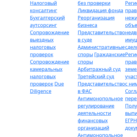
Налоговый
без проверки
Реги
консалтинг
Ликвидация фонда
прав
Бухгалтерский
Реорганизация
неж
аутсорсинг
бизнеса
объе
Сопровождение
Представительство
нед
выездных
в суде
имущ
налоговых
Административные
сдел
проверок
споры
Гражданские
Реги
Сопровождение
споры
прав
камеральных
Арбитражный суд
зем
налоговых
Третейский суд
учас
проверок
Due
Представительство
с ни
Diligence
в ФАС
Согл
Антимонопольное
пере
регулирование
Полу
деятельности
выпи
финансовых
ЕГРН
организаций
доку
Антимонопольное