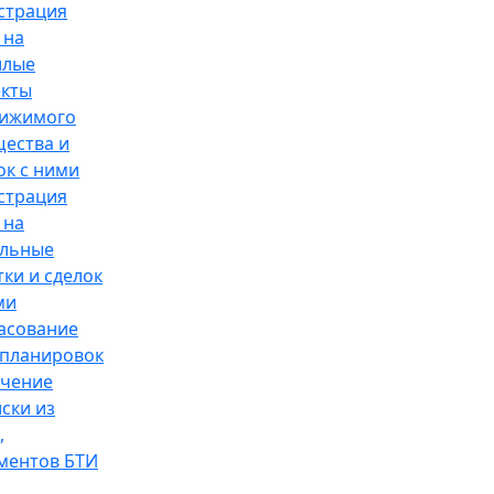
страция
 на
илые
кты
вижимого
ества и
ок с ними
страция
 на
ельные
тки и сделок
ми
асование
планировок
чение
ски из
,
ментов БТИ