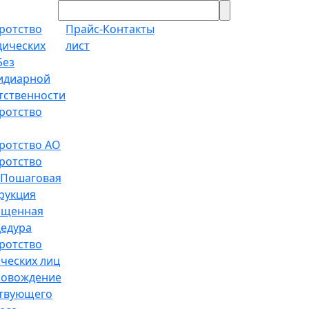
ротство
Прайс-
Контакты
ических
лист
Без
идиарной
тственности
ротство
ротство АО
ротство
Пошаговая
рукция
ощенная
едура
ротство
ческих лиц
ровождение
твующего