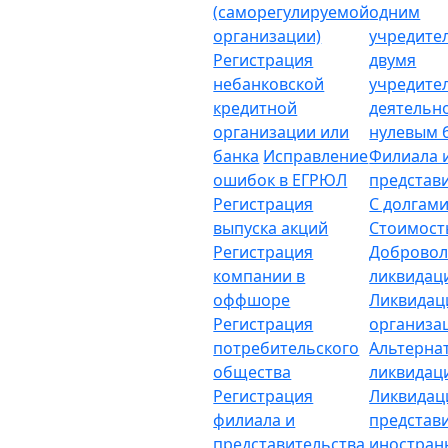
(саморегулируемой
одним
организации)
учредите
Регистрация
двумя
небанковской
учредите
кредитной
деятельн
организации или
нулевым 
банка
Исправление
Филиала 
ошибок в ЕГРЮЛ
представ
Регистрация
С долгам
выпуска акций
Стоимост
Регистрация
Добровол
компании в
ликвидац
оффшоре
Ликвидац
Регистрация
организа
потребительского
Альтерна
общества
ликвидац
Регистрация
Ликвидац
филиала и
представ
представительства
иностран