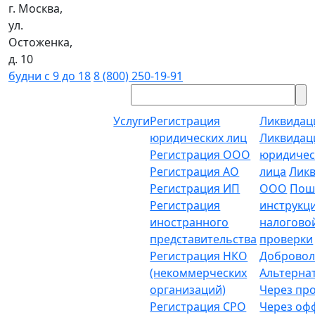
г. Москва,
ул.
Остоженка,
д. 10
будни с 9 до 18
8 (800) 250-19-91
Услуги
Регистрация
Ликвидац
юридических лиц
Ликвидац
Регистрация ООО
юридичес
Регистрация АО
лица
Лик
Регистрация ИП
ООО
Пош
Регистрация
инструкц
иностранного
налогово
представительства
проверки
Регистрация НКО
Добровол
(некоммерческих
Альтерна
организаций)
Через пр
Регистрация СРО
Через о