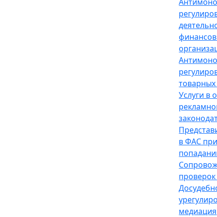
Антимон
регулиро
деятельн
финансов
организа
Антимон
регулиро
товарных
Услуги в 
рекламно
законода
Представ
в ФАС пр
попадани
Сопрово
проверок
Досудебн
урегулир
медиация