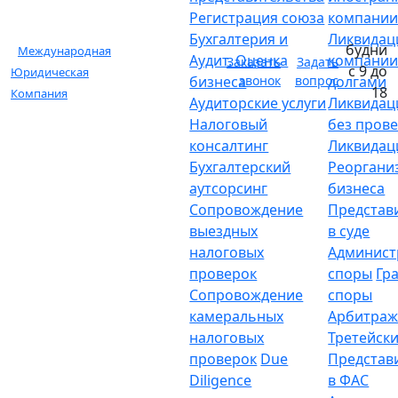
Регистрация союза
компани
Бухгалтерия и
Ликвидац
будни
Международная
Аудит. Оценка
компании
Заказать
Задать
с 9 до
Юридическая
бизнеса
звонок
вопрос
долгами
18
Компания
Аудиторские услуги
Ликвидац
Налоговый
без пров
консалтинг
Ликвидац
Бухгалтерский
Реоргани
аутсорсинг
бизнеса
Сопровождение
Представ
выездных
в суде
налоговых
Админист
проверок
споры
Гр
Сопровождение
споры
камеральных
Арбитраж
налоговых
Третейски
проверок
Due
Представ
Diligence
в ФАС