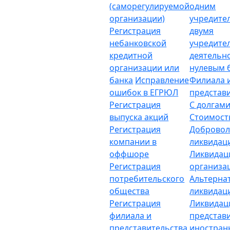
(саморегулируемой
одним
организации)
учредите
Регистрация
двумя
небанковской
учредите
кредитной
деятельн
организации или
нулевым 
банка
Исправление
Филиала 
ошибок в ЕГРЮЛ
представ
Регистрация
С долгам
выпуска акций
Стоимост
Регистрация
Добровол
компании в
ликвидац
оффшоре
Ликвидац
Регистрация
организа
потребительского
Альтерна
общества
ликвидац
Регистрация
Ликвидац
филиала и
представ
представительства
иностран