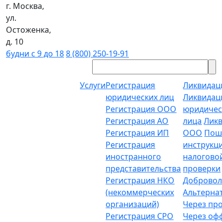
г. Москва,
ул.
Остоженка,
д. 10
будни с 9 до 18
8 (800) 250-19-91
Услуги
Регистрация
Ликвидац
юридических лиц
Ликвидац
Регистрация ООО
юридичес
Регистрация АО
лица
Лик
Регистрация ИП
ООО
Пош
Регистрация
инструкц
иностранного
налогово
представительства
проверки
Регистрация НКО
Добровол
(некоммерческих
Альтерна
организаций)
Через пр
Регистрация СРО
Через о