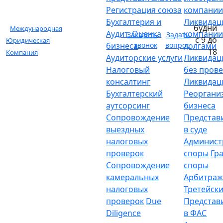
Регистрация союза
компани
Бухгалтерия и
Ликвидац
будни
Международная
Аудит. Оценка
компании
Заказать
Задать
с 9 до
Юридическая
бизнеса
звонок
вопрос
долгами
18
Компания
Аудиторские услуги
Ликвидац
Налоговый
без пров
консалтинг
Ликвидац
Бухгалтерский
Реоргани
аутсорсинг
бизнеса
Сопровождение
Представ
выездных
в суде
налоговых
Админист
проверок
споры
Гр
Сопровождение
споры
камеральных
Арбитраж
налоговых
Третейски
проверок
Due
Представ
Diligence
в ФАС