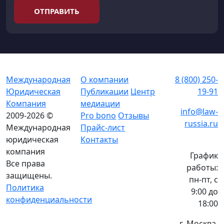
ОТПРАВИТЬ
Международная
О компании
8 (800) 250-
Юридическая
Публикации
Центр
19-91
Компания
медиации
info@law-
2009-2026 ©
Pro bono
Отзывы
russia.ru
Международная
Прайс-лист
юридическая
Контакты
компания
График
Все права
работы:
защищены.
пн-пт, с
Политика
9:00 до
конфиденциальности
18:00
г. Москва,