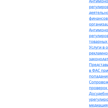
Антимон
регулиро
деятельн
финансов
организа
Антимон
регулиро
товарных
Услуги в 
рекламно
законода
Представ
в ФАС пр
попадани
Сопрово
проверок
Досудебн
урегулир
медиация