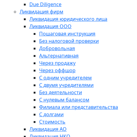
Due Diligence
Ликвидация фирм
Ликвидация юридического лица
Ликвидация ООО
Пошаговая инструкция
Без налоговой проверки
Добровольная
Альтернативная
Через продажу
Через оффшор
С одним учредителем
С двумя учредителями
Без деятельности
С нулевым балансом
Филиала или представительства
С долгами
Стоимость
Ликвидация АО
Ликвидация НКО