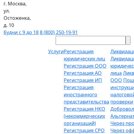
г. Москва,
ул.
Остоженка,
д. 10
будни с 9 до 18
8 (800) 250-19-91
Услуги
Регистрация
Ликвидац
юридических лиц
Ликвидац
Регистрация ООО
юридичес
Регистрация АО
лица
Лик
Регистрация ИП
ООО
Пош
Регистрация
инструкц
иностранного
налогово
представительства
проверки
Регистрация НКО
Добровол
(некоммерческих
Альтерна
организаций)
Через пр
Регистрация СРО
Через о