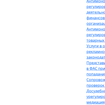
Антимон
регулиро
деятельн
финансов
организа
Антимон
регулиро
товарных
Услуги в 
рекламно
законода
Представ
в ФАС пр
попадани
Сопрово
проверок
Досудебн
урегулир
медиация