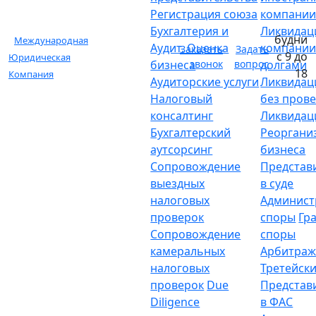
Регистрация союза
компани
Бухгалтерия и
Ликвидац
будни
Международная
Аудит. Оценка
компании
Заказать
Задать
с 9 до
Юридическая
бизнеса
звонок
вопрос
долгами
18
Компания
Аудиторские услуги
Ликвидац
Налоговый
без пров
консалтинг
Ликвидац
Бухгалтерский
Реоргани
аутсорсинг
бизнеса
Сопровождение
Представ
выездных
в суде
налоговых
Админист
проверок
споры
Гр
Сопровождение
споры
камеральных
Арбитраж
налоговых
Третейски
проверок
Due
Представ
Diligence
в ФАС