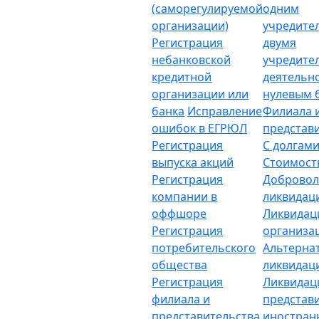
(саморегулируемой
одним
организации)
учредите
Регистрация
двумя
небанковской
учредите
кредитной
деятельн
организации или
нулевым 
банка
Исправление
Филиала 
ошибок в ЕГРЮЛ
представ
Регистрация
С долгам
выпуска акций
Стоимост
Регистрация
Добровол
компании в
ликвидац
оффшоре
Ликвидац
Регистрация
организа
потребительского
Альтерна
общества
ликвидац
Регистрация
Ликвидац
филиала и
представ
представительства
иностран