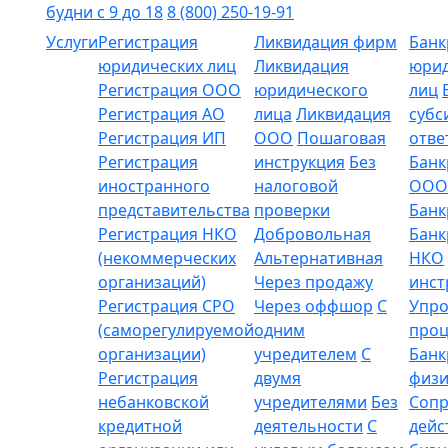
будни с 9 до 18
8 (800) 250-19-91
Услуги
Регистрация
Ликвидация фирм
Банк
юридических лиц
Ликвидация
юрид
Регистрация ООО
юридического
лиц
Регистрация АО
лица
Ликвидация
субс
Регистрация ИП
ООО
Пошаговая
отве
Регистрация
инструкция
Без
Банк
иностранного
налоговой
ООО
представительства
проверки
Банк
Регистрация НКО
Добровольная
Банк
(некоммерческих
Альтернативная
НКО
организаций)
Через продажу
инст
Регистрация СРО
Через оффшор
С
Упр
(саморегулируемой
одним
проц
организации)
учредителем
С
Банк
Регистрация
двумя
физи
небанковской
учредителями
Без
Соп
кредитной
деятельности
С
дейс