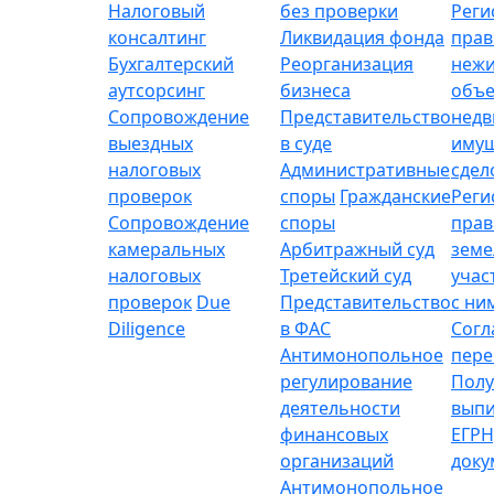
Налоговый
без проверки
Реги
консалтинг
Ликвидация фонда
прав
Бухгалтерский
Реорганизация
неж
аутсорсинг
бизнеса
объе
Сопровождение
Представительство
нед
выездных
в суде
имущ
налоговых
Административные
сдел
проверок
споры
Гражданские
Реги
Сопровождение
споры
прав
камеральных
Арбитражный суд
зем
налоговых
Третейский суд
учас
проверок
Due
Представительство
с ни
Diligence
в ФАС
Согл
Антимонопольное
пере
регулирование
Полу
деятельности
выпи
финансовых
ЕГРН
организаций
доку
Антимонопольное