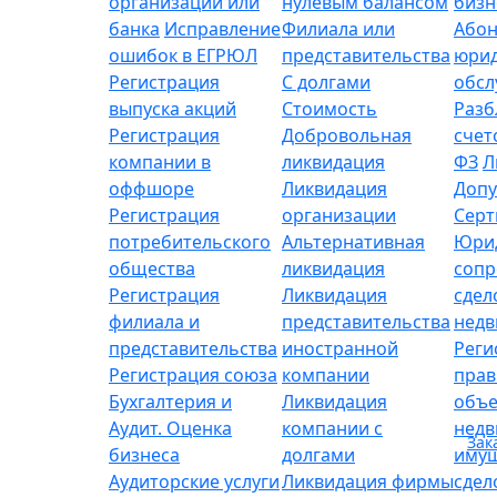
организации или
нулевым балансом
бизн
банка
Исправление
Филиала или
Абон
ошибок в ЕГРЮЛ
представительства
юрид
Регистрация
С долгами
обсл
выпуска акций
Стоимость
Разб
Регистрация
Добровольная
счет
компании в
ликвидация
ФЗ
Л
оффшоре
Ликвидация
Допу
Регистрация
организации
Серт
потребительского
Альтернативная
Юри
общества
ликвидация
сопр
Регистрация
Ликвидация
сдел
филиала и
представительства
нед
представительства
иностранной
Реги
Регистрация союза
компании
прав
Бухгалтерия и
Ликвидация
объе
Аудит. Оценка
компании с
нед
Зак
бизнеса
долгами
имущ
Аудиторские услуги
Ликвидация фирмы
сдел