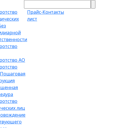
ротство
Прайс-
Контакты
ических
лист
Без
идиарной
тственности
ротство
ротство АО
ротство
Пошаговая
рукция
ощенная
едура
ротство
ческих лиц
ровождение
твующего