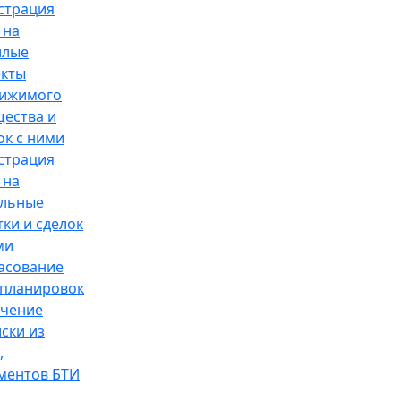
страция
 на
илые
кты
вижимого
ества и
ок с ними
страция
 на
ельные
тки и сделок
ми
асование
планировок
чение
ски из
,
ментов БТИ