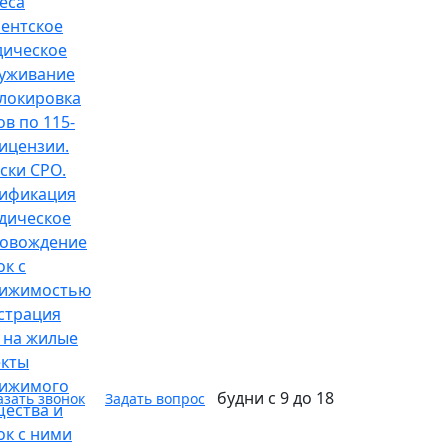
еса
ентское
ическое
уживание
локировка
ов по 115-
ицензии.
ски СРО.
ификация
дическое
овождение
ок с
вижимостью
страция
 на жилые
кты
вижимого
будни с 9 до 18
азать звонок
Задать вопрос
ества и
ок с ними