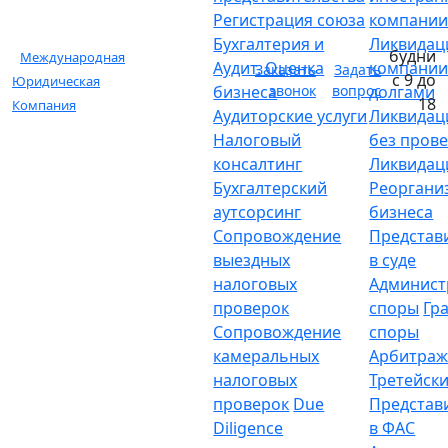
Регистрация союза
компани
Бухгалтерия и
Ликвидац
будни
Международная
Аудит. Оценка
компании
Заказать
Задать
с 9 до
Юридическая
бизнеса
звонок
вопрос
долгами
18
Компания
Аудиторские услуги
Ликвидац
Налоговый
без пров
консалтинг
Ликвидац
Бухгалтерский
Реоргани
аутсорсинг
бизнеса
Сопровождение
Представ
выездных
в суде
налоговых
Админист
проверок
споры
Гр
Сопровождение
споры
камеральных
Арбитраж
налоговых
Третейски
проверок
Due
Представ
Diligence
в ФАС