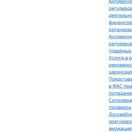
Антимон
регулиро
деятельн
финансов
организа
Антимон
регулиро
товарных
Услуги в 
рекламно
законода
Представ
в ФАС пр
попадани
Сопрово
проверок
Досудебн
урегулир
медиация