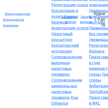
Регистрация союза
компани
Бухгалтерия и
Ликвидац
будни
Международная
Аудит. Оценка
компании
Заказать
Задать
с 9 до
Юридическая
бизнеса
звонок
вопрос
долгами
18
Компания
Аудиторские услуги
Ликвидац
Налоговый
без пров
консалтинг
Ликвидац
Бухгалтерский
Реоргани
аутсорсинг
бизнеса
Сопровождение
Представ
выездных
в суде
налоговых
Админист
проверок
споры
Гр
Сопровождение
споры
камеральных
Арбитраж
налоговых
Третейски
проверок
Due
Представ
Diligence
в ФАС