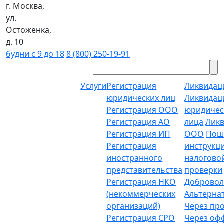
г. Москва,
ул.
Остоженка,
д. 10
будни с 9 до 18
8 (800) 250-19-91
Услуги
Регистрация
Ликвидац
юридических лиц
Ликвидац
Регистрация ООО
юридичес
Регистрация АО
лица
Лик
Регистрация ИП
ООО
Пош
Регистрация
инструкц
иностранного
налогово
представительства
проверки
Регистрация НКО
Добровол
(некоммерческих
Альтерна
организаций)
Через пр
Регистрация СРО
Через о