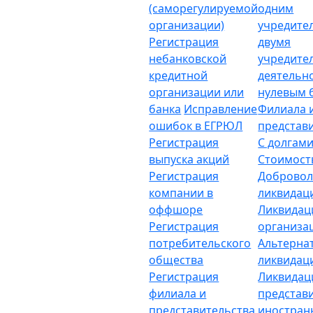
(саморегулируемой
одним
организации)
учредите
Регистрация
двумя
небанковской
учредите
кредитной
деятельн
организации или
нулевым 
банка
Исправление
Филиала 
ошибок в ЕГРЮЛ
представ
Регистрация
С долгам
выпуска акций
Стоимост
Регистрация
Добровол
компании в
ликвидац
оффшоре
Ликвидац
Регистрация
организа
потребительского
Альтерна
общества
ликвидац
Регистрация
Ликвидац
филиала и
представ
представительства
иностран