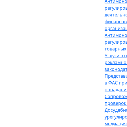
Антимон
регулиро
деятельн
финансов
организа
Антимон
регулиро
товарных
Услуги в 
рекламно
законода
Представ
в ФАС пр
попадани
Сопрово
проверок
Досудебн
урегулир
медиация