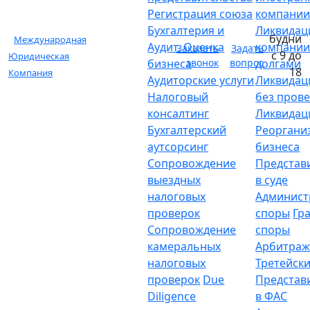
Регистрация союза
компани
Бухгалтерия и
Ликвидац
будни
Международная
Аудит. Оценка
компании
Заказать
Задать
с 9 до
Юридическая
бизнеса
звонок
вопрос
долгами
18
Компания
Аудиторские услуги
Ликвидац
Налоговый
без пров
консалтинг
Ликвидац
Бухгалтерский
Реоргани
аутсорсинг
бизнеса
Сопровождение
Представ
выездных
в суде
налоговых
Админист
проверок
споры
Гр
Сопровождение
споры
камеральных
Арбитраж
налоговых
Третейски
проверок
Due
Представ
Diligence
в ФАС