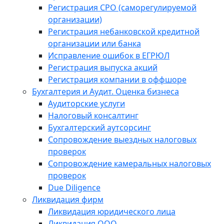
Регистрация СРО (саморегулируемой
организации)
Регистрация небанковской кредитной
организации или банка
Исправление ошибок в ЕГРЮЛ
Регистрация выпуска акций
Регистрация компании в оффшоре
Бухгалтерия и Аудит. Оценка бизнеса
Аудиторские услуги
Налоговый консалтинг
Бухгалтерский аутсорсинг
Сопровождение выездных налоговых
проверок
Сопровождение камеральных налоговых
проверок
Due Diligence
Ликвидация фирм
Ликвидация юридического лица
Ликвидация ООО