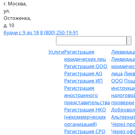
г. Москва,
ул.
Остоженка,
д. 10
будни с 9 до 18
8 (800) 250-19-91
Услуги
Регистрация
Ликвидац
юридических лиц
Ликвидац
Регистрация ООО
юридичес
Регистрация АО
лица
Лик
Регистрация ИП
ООО
Пош
Регистрация
инструкц
иностранного
налогово
представительства
проверки
Регистрация НКО
Добровол
(некоммерческих
Альтерна
организаций)
Через пр
Регистрация СРО
Через о