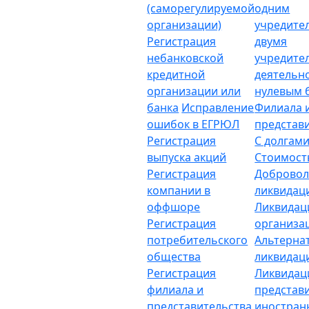
(саморегулируемой
одним
организации)
учредите
Регистрация
двумя
небанковской
учредите
кредитной
деятельн
организации или
нулевым 
банка
Исправление
Филиала 
ошибок в ЕГРЮЛ
представ
Регистрация
С долгам
выпуска акций
Стоимост
Регистрация
Добровол
компании в
ликвидац
оффшоре
Ликвидац
Регистрация
организа
потребительского
Альтерна
общества
ликвидац
Регистрация
Ликвидац
филиала и
представ
представительства
иностран