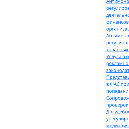
Антимон
регулиро
деятельн
финансов
организа
Антимон
регулиро
товарных
Услуги в 
рекламно
законода
Представ
в ФАС пр
попадани
Сопрово
проверок
Досудебн
урегулир
медиация