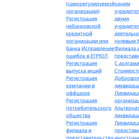
(саморегулируемой
одним
организации)
учредите
Регистрация
двумя
небанковской
учредите
кредитной
деятельн
организации или
нулевым 
банка
Исправление
Филиала 
ошибок в ЕГРЮЛ
представ
Регистрация
С долгам
выпуска акций
Стоимост
Регистрация
Добровол
компании в
ликвидац
оффшоре
Ликвидац
Регистрация
организа
потребительского
Альтерна
общества
ликвидац
Регистрация
Ликвидац
филиала и
представ
представительства
иностран