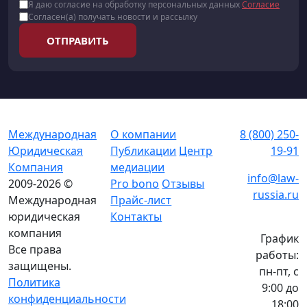
Я даю согласие на обработку персональных данных
Согласие
Согласен(а) получать новости и рассылку
ОТПРАВИТЬ
Международная
О компании
8 (800) 250-
Юридическая
Публикации
Центр
19-91
Компания
медиации
info@law-
2009-2026 ©
Pro bono
Отзывы
russia.ru
Международная
Прайс-лист
юридическая
Контакты
компания
График
Все права
работы:
защищены.
пн-пт, с
Политика
9:00 до
конфиденциальности
18:00