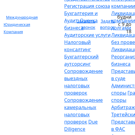
Регистрация союза
компани
Бухгалтерия и
Ликвидац
будни
Международная
Аудит. Оценка
компании
Заказать
Задать
с 9 до
Юридическая
бизнеса
звонок
вопрос
долгами
18
Компания
Аудиторские услуги
Ликвидац
Налоговый
без пров
консалтинг
Ликвидац
Бухгалтерский
Реоргани
аутсорсинг
бизнеса
Сопровождение
Представ
выездных
в суде
налоговых
Админист
проверок
споры
Гр
Сопровождение
споры
камеральных
Арбитраж
налоговых
Третейски
проверок
Due
Представ
Diligence
в ФАС