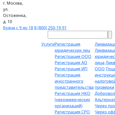
г. Москва,
ул.
Остоженка,
д. 10
будни с 9 до 18
8 (800) 250-19-91
Услуги
Регистрация
Ликвидац
юридических лиц
Ликвидац
Регистрация ООО
юридичес
Регистрация АО
лица
Лик
Регистрация ИП
ООО
Пош
Регистрация
инструкц
иностранного
налогово
представительства
проверки
Регистрация НКО
Добровол
(некоммерческих
Альтерна
организаций)
Через пр
Регистрация СРО
Через о