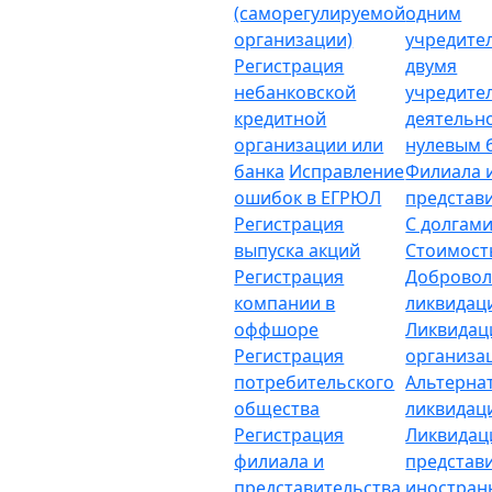
(саморегулируемой
одним
организации)
учредите
Регистрация
двумя
небанковской
учредите
кредитной
деятельн
организации или
нулевым 
банка
Исправление
Филиала 
ошибок в ЕГРЮЛ
представ
Регистрация
С долгам
выпуска акций
Стоимост
Регистрация
Добровол
компании в
ликвидац
оффшоре
Ликвидац
Регистрация
организа
потребительского
Альтерна
общества
ликвидац
Регистрация
Ликвидац
филиала и
представ
представительства
иностран