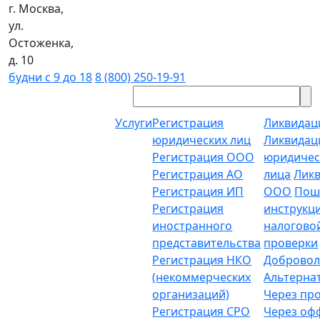
г. Москва,
ул.
Остоженка,
д. 10
будни с 9 до 18
8 (800) 250-19-91
Услуги
Регистрация
Ликвидац
юридических лиц
Ликвидац
Регистрация ООО
юридичес
Регистрация АО
лица
Лик
Регистрация ИП
ООО
Пош
Регистрация
инструкц
иностранного
налогово
представительства
проверки
Регистрация НКО
Добровол
(некоммерческих
Альтерна
организаций)
Через пр
Регистрация СРО
Через о