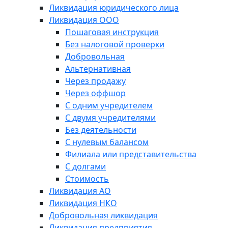
Ликвидация юридического лица
Ликвидация ООО
Пошаговая инструкция
Без налоговой проверки
Добровольная
Альтернативная
Через продажу
Через оффшор
С одним учредителем
С двумя учредителями
Без деятельности
С нулевым балансом
Филиала или представительства
С долгами
Стоимость
Ликвидация АО
Ликвидация НКО
Добровольная ликвидация
Ликвидация предприятия