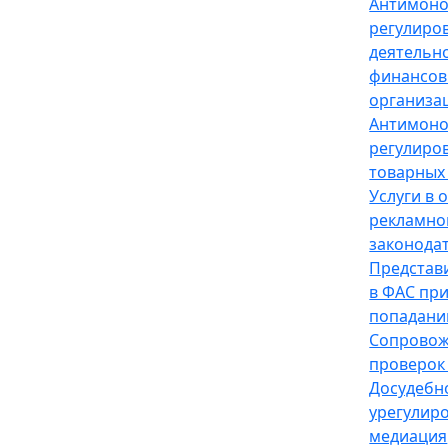
Антимон
регулиро
деятельн
финансов
организа
Антимон
регулиро
товарных
Услуги в 
рекламно
законода
Представ
в ФАС пр
попадани
Сопрово
проверок
Досудебн
урегулир
медиация