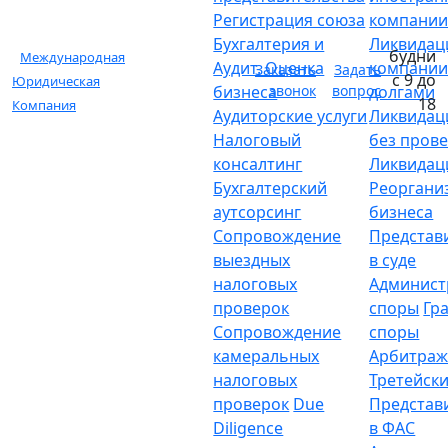
Регистрация союза
компани
Бухгалтерия и
Ликвидац
будни
Международная
Аудит. Оценка
компании
Заказать
Задать
с 9 до
Юридическая
бизнеса
звонок
вопрос
долгами
18
Компания
Аудиторские услуги
Ликвидац
Налоговый
без пров
консалтинг
Ликвидац
Бухгалтерский
Реоргани
аутсорсинг
бизнеса
Сопровождение
Представ
выездных
в суде
налоговых
Админист
проверок
споры
Гр
Сопровождение
споры
камеральных
Арбитраж
налоговых
Третейски
проверок
Due
Представ
Diligence
в ФАС