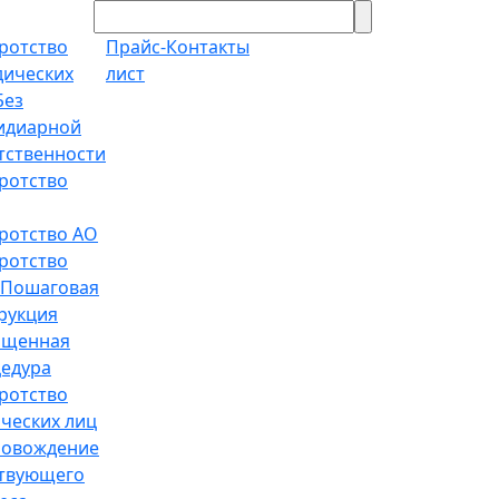
ротство
Прайс-
Контакты
ических
лист
Без
идиарной
тственности
ротство
ротство АО
ротство
Пошаговая
рукция
ощенная
едура
ротство
ческих лиц
ровождение
твующего