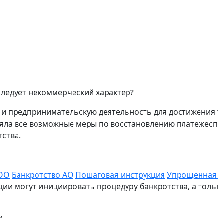
следует некоммерческий характер?
 предпринимательскую деятельность для достижения те
яла все возможные меры по восстановлению платежеспо
ства.
ООО
Банкротство АО
Пошаговая инструкция
Упрощенная
ации могут инициировать процедуру банкротства, а то
и.