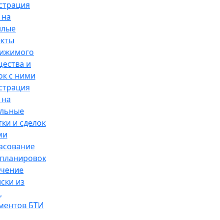
страция
 на
илые
кты
вижимого
ества и
ок с ними
страция
 на
ельные
тки и сделок
ми
асование
планировок
чение
ски из
,
ментов БТИ