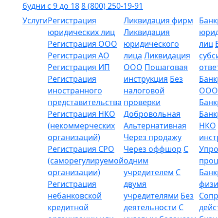
будни с 9 до 18
8 (800) 250-19-91
Услуги
Регистрация
Ликвидация фирм
Банк
юридических лиц
Ликвидация
юрид
Регистрация ООО
юридического
лиц
Регистрация АО
лица
Ликвидация
субс
Регистрация ИП
ООО
Пошаговая
отве
Регистрация
инструкция
Без
Банк
иностранного
налоговой
ООО
представительства
проверки
Банк
Регистрация НКО
Добровольная
Банк
(некоммерческих
Альтернативная
НКО
организаций)
Через продажу
инст
Регистрация СРО
Через оффшор
С
Упр
(саморегулируемой
одним
проц
организации)
учредителем
С
Банк
Регистрация
двумя
физи
небанковской
учредителями
Без
Соп
кредитной
деятельности
С
дейс