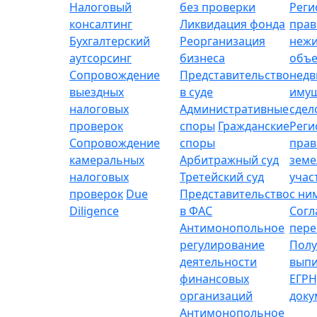
Налоговый
без проверки
Реги
консалтинг
Ликвидация фонда
прав
Бухгалтерский
Реорганизация
неж
аутсорсинг
бизнеса
объе
Сопровождение
Представительство
нед
выездных
в суде
имущ
налоговых
Административные
сдел
проверок
споры
Гражданские
Реги
Сопровождение
споры
прав
камеральных
Арбитражный суд
зем
налоговых
Третейский суд
учас
проверок
Due
Представительство
с ни
Diligence
в ФАС
Согл
Антимонопольное
пере
регулирование
Полу
деятельности
выпи
финансовых
ЕГРН
организаций
доку
Антимонопольное