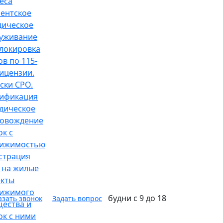
еса
ентское
ическое
уживание
локировка
ов по 115-
ицензии.
ски СРО.
ификация
дическое
овождение
ок с
вижимостью
страция
 на жилые
кты
вижимого
будни с 9 до 18
азать звонок
Задать вопрос
ества и
ок с ними