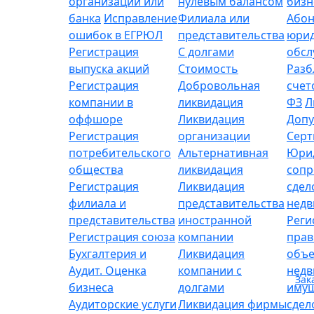
организации или
нулевым балансом
бизн
банка
Исправление
Филиала или
Абон
ошибок в ЕГРЮЛ
представительства
юрид
Регистрация
С долгами
обсл
выпуска акций
Стоимость
Разб
Регистрация
Добровольная
счет
компании в
ликвидация
ФЗ
Л
оффшоре
Ликвидация
Допу
Регистрация
организации
Серт
потребительского
Альтернативная
Юри
общества
ликвидация
сопр
Регистрация
Ликвидация
сдел
филиала и
представительства
нед
представительства
иностранной
Реги
Регистрация союза
компании
прав
Бухгалтерия и
Ликвидация
объе
Аудит. Оценка
компании с
нед
Зак
бизнеса
долгами
имущ
Аудиторские услуги
Ликвидация фирмы
сдел