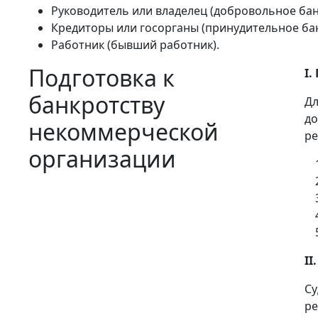
Руководитель или владелец (добровольное бан
Кредиторы или госорганы (принудительное бан
Работник (бывший работник).
Подготовка к
I.
банкротству
Дл
до
некоммерческой
ре
организации
II
Су
ре