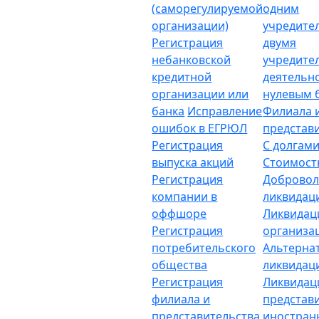
(саморегулируемой
одним
организации)
учредите
Регистрация
двумя
небанковской
учредите
кредитной
деятельн
организации или
нулевым 
банка
Исправление
Филиала 
ошибок в ЕГРЮЛ
представ
Регистрация
С долгам
выпуска акций
Стоимост
Регистрация
Добровол
компании в
ликвидац
оффшоре
Ликвидац
Регистрация
организа
потребительского
Альтерна
общества
ликвидац
Регистрация
Ликвидац
филиала и
представ
представительства
иностран