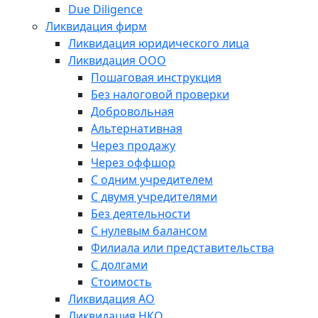
Due Diligence
Ликвидация фирм
Ликвидация юридического лица
Ликвидация ООО
Пошаговая инструкция
Без налоговой проверки
Добровольная
Альтернативная
Через продажу
Через оффшор
С одним учредителем
С двумя учредителями
Без деятельности
С нулевым балансом
Филиала или представительства
С долгами
Стоимость
Ликвидация АО
Ликвидация НКО