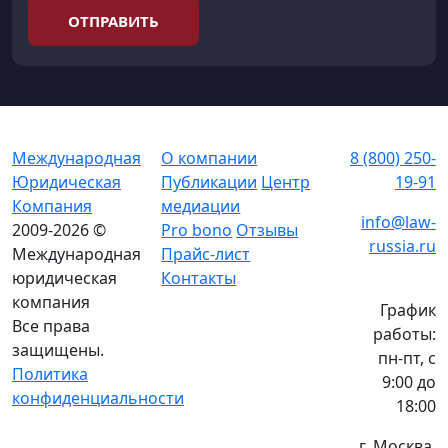
ОТПРАВИТЬ
Международная
О компании
8 (800) 250-
Юридическая
Публикации
Центр
19-91
Компания
медиации
info@law-
2009-2026 ©
Pro bono
Отзывы
russia.ru
Международная
Прайс-лист
юридическая
Контакты
компания
График
Все права
работы:
защищены.
пн-пт, с
Политика
9:00 до
конфиденциальности
18:00
г. Москва,