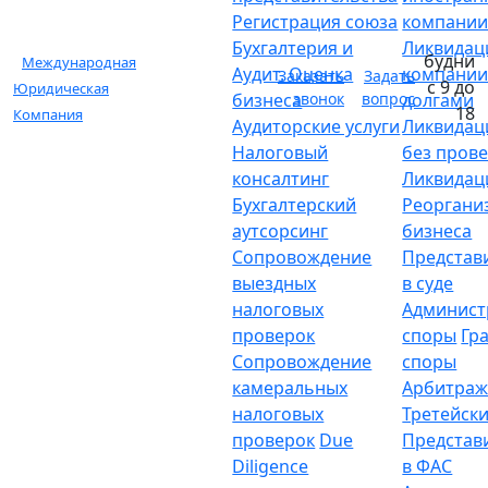
Регистрация союза
компани
Бухгалтерия и
Ликвидац
будни
Международная
Аудит. Оценка
компании
Заказать
Задать
с 9 до
Юридическая
бизнеса
звонок
вопрос
долгами
18
Компания
Аудиторские услуги
Ликвидац
Налоговый
без пров
консалтинг
Ликвидац
Бухгалтерский
Реоргани
аутсорсинг
бизнеса
Сопровождение
Представ
выездных
в суде
налоговых
Админист
проверок
споры
Гр
Сопровождение
споры
камеральных
Арбитраж
налоговых
Третейски
проверок
Due
Представ
Diligence
в ФАС