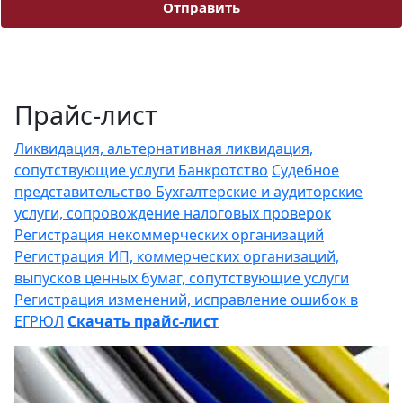
Отправить
Прайс-лист
Ликвидация, альтернативная ликвидация,
сопутствующие услуги
Банкротство
Судебное
представительство
Бухгалтерские и аудиторские
услуги, сопровождение налоговых проверок
Регистрация некоммерческих организаций
Регистрация ИП, коммерческих организаций,
выпусков ценных бумаг, сопутствующие услуги
Регистрация изменений, исправление ошибок в
ЕГРЮЛ
Скачать прайс-лист