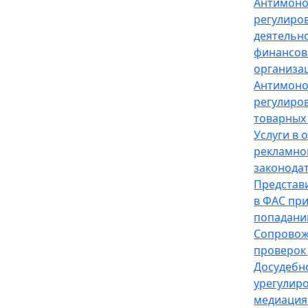
Антимон
регулиро
деятельн
финансов
организа
Антимон
регулиро
товарных
Услуги в 
рекламно
законода
Представ
в ФАС пр
попадани
Сопрово
проверок
Досудебн
урегулир
медиация