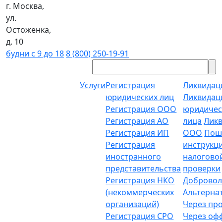
г. Москва,
ул.
Остоженка,
д. 10
будни с 9 до 18
8 (800) 250-19-91
Услуги
Регистрация
Ликвидац
юридических лиц
Ликвидац
Регистрация ООО
юридичес
Регистрация АО
лица
Лик
Регистрация ИП
ООО
Пош
Регистрация
инструкц
иностранного
налогово
представительства
проверки
Регистрация НКО
Добровол
(некоммерческих
Альтерна
организаций)
Через пр
Регистрация СРО
Через о