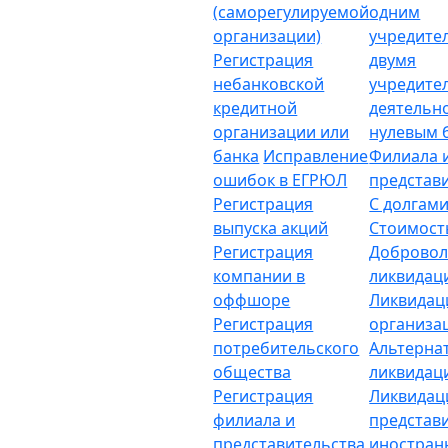
(саморегулируемой
одним
организации)
учредите
Регистрация
двумя
небанковской
учредите
кредитной
деятельн
организации или
нулевым 
банка
Исправление
Филиала 
ошибок в ЕГРЮЛ
представ
Регистрация
С долгам
выпуска акций
Стоимост
Регистрация
Добровол
компании в
ликвидац
оффшоре
Ликвидац
Регистрация
организа
потребительского
Альтерна
общества
ликвидац
Регистрация
Ликвидац
филиала и
представ
представительства
иностран