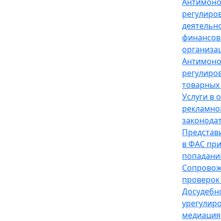
Антимон
регулиро
деятельн
финансов
организа
Антимон
регулиро
товарных
Услуги в 
рекламно
законода
Представ
в ФАС пр
попадани
Сопрово
проверок
Досудебн
урегулир
медиация