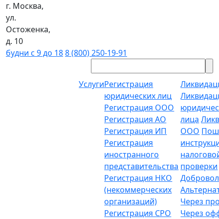
г. Москва,
ул.
Остоженка,
д. 10
будни с 9 до 18
8 (800) 250-19-91
Услуги
Регистрация
Ликвидац
юридических лиц
Ликвидац
Регистрация ООО
юридичес
Регистрация АО
лица
Лик
Регистрация ИП
ООО
Пош
Регистрация
инструкц
иностранного
налогово
представительства
проверки
Регистрация НКО
Добровол
(некоммерческих
Альтерна
организаций)
Через пр
Регистрация СРО
Через о