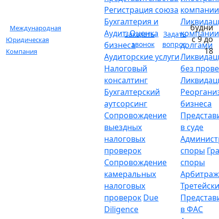
Регистрация союза
компани
Бухгалтерия и
Ликвидац
будни
Международная
Аудит. Оценка
компании
Заказать
Задать
с 9 до
Юридическая
бизнеса
звонок
вопрос
долгами
18
Компания
Аудиторские услуги
Ликвидац
Налоговый
без пров
консалтинг
Ликвидац
Бухгалтерский
Реоргани
аутсорсинг
бизнеса
Сопровождение
Представ
выездных
в суде
налоговых
Админист
проверок
споры
Гр
Сопровождение
споры
камеральных
Арбитраж
налоговых
Третейски
проверок
Due
Представ
Diligence
в ФАС