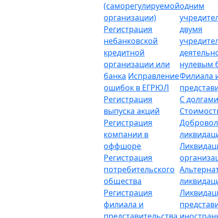
(саморегулируемой
одним
организации)
учредите
Регистрация
двумя
небанковской
учредите
кредитной
деятельн
организации или
нулевым 
банка
Исправление
Филиала 
ошибок в ЕГРЮЛ
представ
Регистрация
С долгам
выпуска акций
Стоимост
Регистрация
Добровол
компании в
ликвидац
оффшоре
Ликвидац
Регистрация
организа
потребительского
Альтерна
общества
ликвидац
Регистрация
Ликвидац
филиала и
представ
представительства
иностран