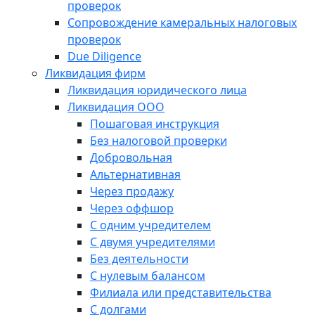
проверок
Сопровождение камеральных налоговых
проверок
Due Diligence
Ликвидация фирм
Ликвидация юридического лица
Ликвидация ООО
Пошаговая инструкция
Без налоговой проверки
Добровольная
Альтернативная
Через продажу
Через оффшор
С одним учредителем
С двумя учредителями
Без деятельности
С нулевым балансом
Филиала или представительства
С долгами