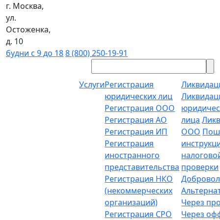
г. Москва,
ул.
Остоженка,
д. 10
будни с 9 до 18
8 (800) 250-19-91
Услуги
Регистрация
Ликвидац
юридических лиц
Ликвидац
Регистрация ООО
юридичес
Регистрация АО
лица
Лик
Регистрация ИП
ООО
Пош
Регистрация
инструкц
иностранного
налогово
представительства
проверки
Регистрация НКО
Добровол
(некоммерческих
Альтерна
организаций)
Через пр
Регистрация СРО
Через о