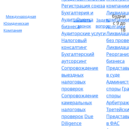
Регистрация союза
компани
Бухгалтерия и
Ликвидац
будни
Международная
Аудит. Оценка
компании
Заказать
Задать
с 9 до
Юридическая
бизнеса
звонок
вопрос
долгами
18
Компания
Аудиторские услуги
Ликвидац
Налоговый
без пров
консалтинг
Ликвидац
Бухгалтерский
Реоргани
аутсорсинг
бизнеса
Сопровождение
Представ
выездных
в суде
налоговых
Админист
проверок
споры
Гр
Сопровождение
споры
камеральных
Арбитраж
налоговых
Третейски
проверок
Due
Представ
Diligence
в ФАС