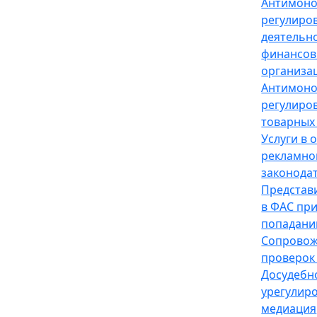
Антимон
регулиро
деятельн
финансов
организа
Антимон
регулиро
товарных
Услуги в 
рекламно
законода
Представ
в ФАС пр
попадани
Сопрово
проверок
Досудебн
урегулир
медиация