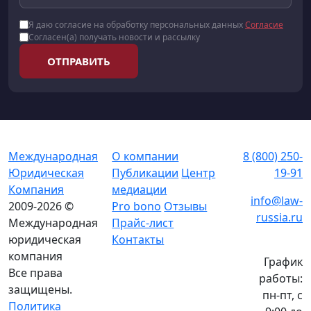
Я даю согласие на обработку персональных данных
Согласие
Согласен(а) получать новости и рассылку
ОТПРАВИТЬ
Международная
О компании
8 (800) 250-
Юридическая
Публикации
Центр
19-91
Компания
медиации
info@law-
2009-2026 ©
Pro bono
Отзывы
russia.ru
Международная
Прайс-лист
юридическая
Контакты
компания
График
Все права
работы:
защищены.
пн-пт, с
Политика