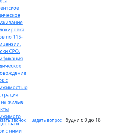
еса
ентское
ическое
уживание
локировка
ов по 115-
ицензии.
ски СРО.
ификация
дическое
овождение
ок с
вижимостью
страция
 на жилые
кты
вижимого
будни с 9 до 18
азать звонок
Задать вопрос
ества и
ок с ними