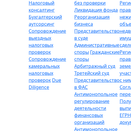
Налоговый
без проверки
Реги
консалтинг
Ликвидация фонда
прав
Бухгалтерский
Реорганизация
неж
аутсорсинг
бизнеса
объе
Сопровождение
Представительство
нед
выездных
в суде
имущ
налоговых
Административные
сдел
проверок
споры
Гражданские
Реги
Сопровождение
споры
прав
камеральных
Арбитражный суд
зем
налоговых
Третейский суд
учас
проверок
Due
Представительство
с ни
Diligence
в ФАС
Согл
Антимонопольное
пере
регулирование
Полу
деятельности
выпи
финансовых
ЕГРН
организаций
доку
Антимонопольное