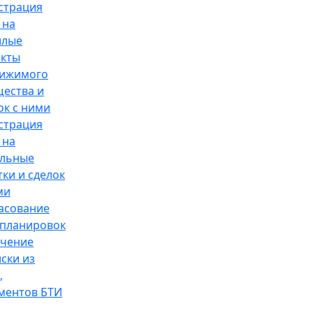
страция
 на
илые
кты
вижимого
ества и
ок с ними
страция
 на
ельные
тки и сделок
ми
асование
планировок
чение
ски из
,
ментов БТИ