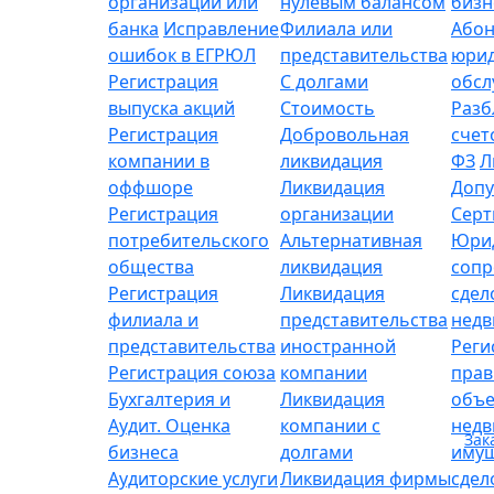
организации или
нулевым балансом
бизн
банка
Исправление
Филиала или
Абон
ошибок в ЕГРЮЛ
представительства
юрид
Регистрация
С долгами
обсл
выпуска акций
Стоимость
Разб
Регистрация
Добровольная
счет
компании в
ликвидация
ФЗ
Л
оффшоре
Ликвидация
Допу
Регистрация
организации
Серт
потребительского
Альтернативная
Юри
общества
ликвидация
сопр
Регистрация
Ликвидация
сдел
филиала и
представительства
нед
представительства
иностранной
Реги
Регистрация союза
компании
прав
Бухгалтерия и
Ликвидация
объе
Аудит. Оценка
компании с
нед
Зак
бизнеса
долгами
имущ
Аудиторские услуги
Ликвидация фирмы
сдел