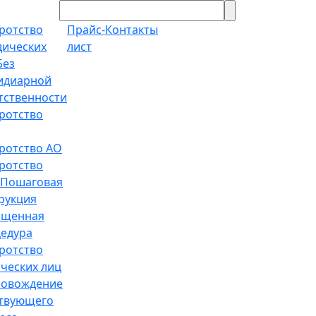
ротство
Прайс-
Контакты
ических
лист
Без
идиарной
тственности
ротство
ротство АО
ротство
Пошаговая
рукция
ощенная
едура
ротство
ческих лиц
ровождение
твующего