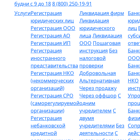
будни с 9 до 18
8 (800) 250-19-91
Услуги
Регистрация
Ликвидация фирм
Банк
юридических лиц
Ликвидация
юрид
Регистрация ООО
юридического
лиц
Регистрация АО
лица
Ликвидация
субс
Регистрация ИП
ООО
Пошаговая
отве
Регистрация
инструкция
Без
Банк
иностранного
налоговой
ООО
представительства
проверки
Банк
Регистрация НКО
Добровольная
Банк
(некоммерческих
Альтернативная
НКО
организаций)
Через продажу
инст
Регистрация СРО
Через оффшор
С
Упр
(саморегулируемой
одним
проц
организации)
учредителем
С
Банк
Регистрация
двумя
физи
небанковской
учредителями
Без
Соп
кредитной
деятельности
С
дейс