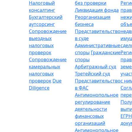
Налоговый
без проверки
Реги
консалтинг
Ликвидация фонда
прав
Бухгалтерский
Реорганизация
неж
аутсорсинг
бизнеса
объе
Сопровождение
Представительство
нед
выездных
в суде
имущ
налоговых
Административные
сдел
проверок
споры
Гражданские
Реги
Сопровождение
споры
прав
камеральных
Арбитражный суд
зем
налоговых
Третейский суд
учас
проверок
Due
Представительство
с ни
Diligence
в ФАС
Согл
Антимонопольное
пере
регулирование
Полу
деятельности
выпи
финансовых
ЕГРН
организаций
доку
Антимонопольное