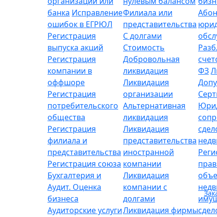
организации или
нулевым балансом
бизн
банка
Исправление
Филиала или
Абон
ошибок в ЕГРЮЛ
представительства
юрид
Регистрация
С долгами
обсл
выпуска акций
Стоимость
Разб
Регистрация
Добровольная
счет
компании в
ликвидация
ФЗ
Л
оффшоре
Ликвидация
Допу
Регистрация
организации
Серт
потребительского
Альтернативная
Юри
общества
ликвидация
сопр
Регистрация
Ликвидация
сдел
филиала и
представительства
нед
представительства
иностранной
Реги
Регистрация союза
компании
прав
Бухгалтерия и
Ликвидация
объе
Аудит. Оценка
компании с
нед
Зак
бизнеса
долгами
имущ
Аудиторские услуги
Ликвидация фирмы
сдел