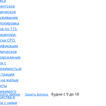
еса
ентское
ическое
уживание
локировка
ов по 115-
ицензии.
ски СРО.
ификация
дическое
овождение
ок с
вижимостью
страция
 на жилые
кты
вижимого
будни с 9 до 18
азать звонок
Задать вопрос
ества и
ок с ними