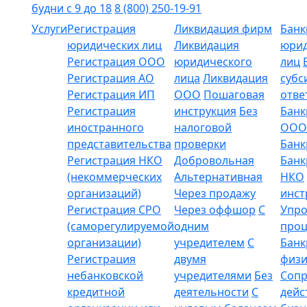
будни с 9 до 18
8 (800) 250-19-91
Услуги
Регистрация
Ликвидация фирм
Банк
юридических лиц
Ликвидация
юрид
Регистрация ООО
юридического
лиц
Регистрация АО
лица
Ликвидация
субс
Регистрация ИП
ООО
Пошаговая
отве
Регистрация
инструкция
Без
Банк
иностранного
налоговой
ООО
представительства
проверки
Банк
Регистрация НКО
Добровольная
Банк
(некоммерческих
Альтернативная
НКО
организаций)
Через продажу
инст
Регистрация СРО
Через оффшор
С
Упр
(саморегулируемой
одним
проц
организации)
учредителем
С
Банк
Регистрация
двумя
физи
небанковской
учредителями
Без
Соп
кредитной
деятельности
С
дейс