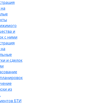
страция
 на
илые
кты
вижимого
ества и
ок с ними
страция
 на
ельные
тки и сделок
ми
асование
планировок
чение
ски из
,
ментов БТИ