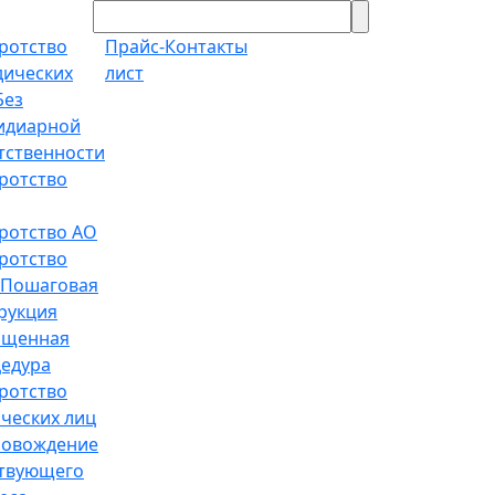
ротство
Прайс-
Контакты
ических
лист
Без
идиарной
тственности
ротство
ротство АО
ротство
Пошаговая
рукция
ощенная
едура
ротство
ческих лиц
ровождение
твующего