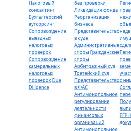
Налоговый
без проверки
Реги
консалтинг
Ликвидация фонда
прав
Бухгалтерский
Реорганизация
неж
аутсорсинг
бизнеса
объе
Сопровождение
Представительство
нед
выездных
в суде
имущ
налоговых
Административные
сдел
проверок
споры
Гражданские
Реги
Сопровождение
споры
прав
камеральных
Арбитражный суд
зем
налоговых
Третейский суд
учас
проверок
Due
Представительство
с ни
Diligence
в ФАС
Согл
Антимонопольное
пере
регулирование
Полу
деятельности
выпи
финансовых
ЕГРН
организаций
доку
Антимонопольное