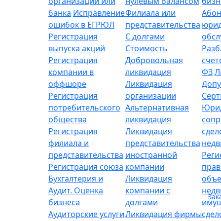
организации или
нулевым балансом
бизн
банка
Исправление
Филиала или
Абон
ошибок в ЕГРЮЛ
представительства
юрид
Регистрация
С долгами
обсл
выпуска акций
Стоимость
Разб
Регистрация
Добровольная
счет
компании в
ликвидация
ФЗ
Л
оффшоре
Ликвидация
Допу
Регистрация
организации
Серт
потребительского
Альтернативная
Юри
общества
ликвидация
сопр
Регистрация
Ликвидация
сдел
филиала и
представительства
нед
представительства
иностранной
Реги
Регистрация союза
компании
прав
Бухгалтерия и
Ликвидация
объе
Аудит. Оценка
компании с
нед
Зак
бизнеса
долгами
имущ
Аудиторские услуги
Ликвидация фирмы
сдел