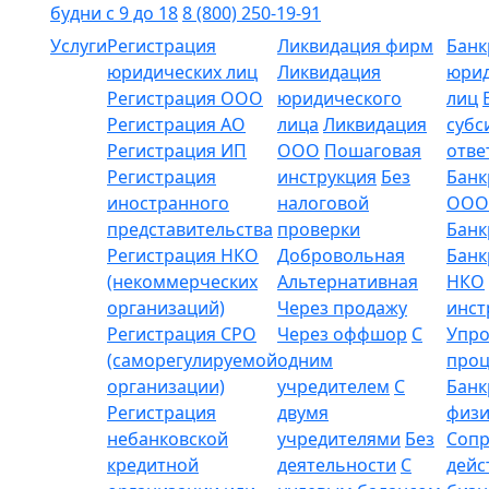
будни с 9 до 18
8 (800) 250-19-91
Услуги
Регистрация
Ликвидация фирм
Банк
юридических лиц
Ликвидация
юрид
Регистрация ООО
юридического
лиц
Регистрация АО
лица
Ликвидация
субс
Регистрация ИП
ООО
Пошаговая
отве
Регистрация
инструкция
Без
Банк
иностранного
налоговой
ООО
представительства
проверки
Банк
Регистрация НКО
Добровольная
Банк
(некоммерческих
Альтернативная
НКО
организаций)
Через продажу
инст
Регистрация СРО
Через оффшор
С
Упр
(саморегулируемой
одним
проц
организации)
учредителем
С
Банк
Регистрация
двумя
физи
небанковской
учредителями
Без
Соп
кредитной
деятельности
С
дейс