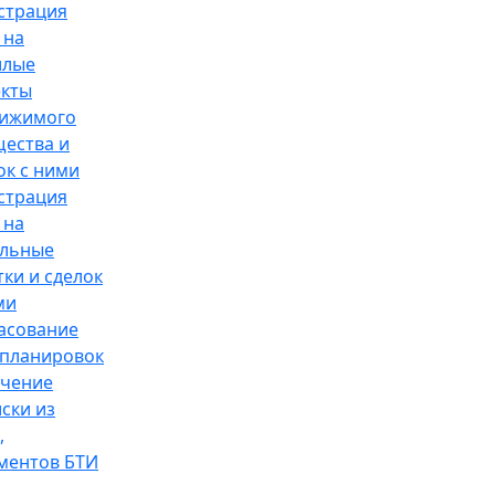
страция
 на
илые
кты
вижимого
ества и
ок с ними
страция
 на
ельные
тки и сделок
ми
асование
планировок
чение
ски из
,
ментов БТИ