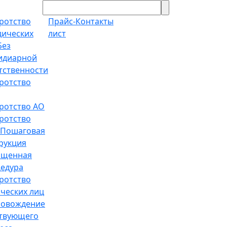
ротство
Прайс-
Контакты
ических
лист
Без
идиарной
тственности
ротство
ротство АО
ротство
Пошаговая
рукция
ощенная
едура
ротство
ческих лиц
ровождение
твующего