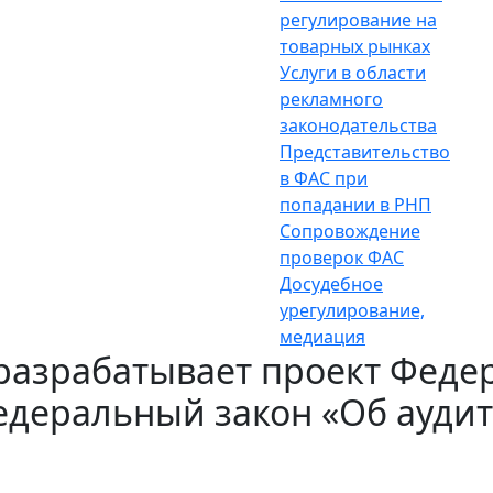
регулирование на
товарных рынках
Услуги в области
рекламного
законодательства
Представительство
в ФАС при
попадании в РНП
Сопровождение
проверок ФАС
Досудебное
урегулирование,
медиация
разрабатывает проект Федер
деральный закон «Об аудит