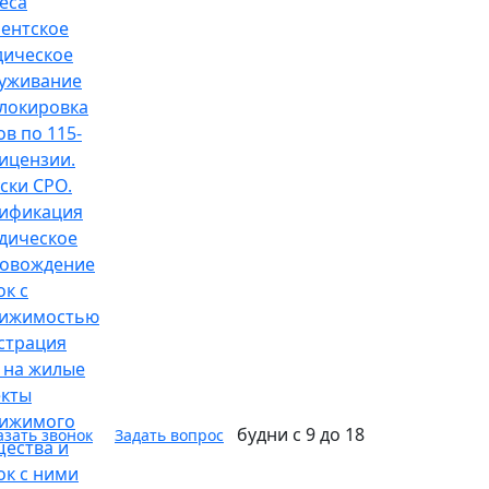
еса
ентское
ическое
уживание
локировка
ов по 115-
ицензии.
ски СРО.
ификация
дическое
овождение
ок с
вижимостью
страция
 на жилые
кты
вижимого
будни с 9 до 18
азать звонок
Задать вопрос
ества и
ок с ними