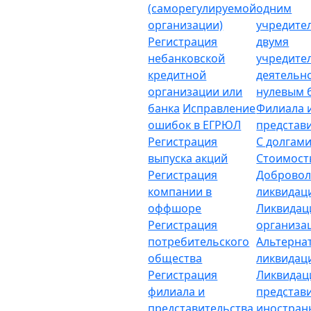
(саморегулируемой
одним
организации)
учредите
Регистрация
двумя
небанковской
учредите
кредитной
деятельн
организации или
нулевым 
банка
Исправление
Филиала 
ошибок в ЕГРЮЛ
представ
Регистрация
С долгам
выпуска акций
Стоимост
Регистрация
Добровол
компании в
ликвидац
оффшоре
Ликвидац
Регистрация
организа
потребительского
Альтерна
общества
ликвидац
Регистрация
Ликвидац
филиала и
представ
представительства
иностран