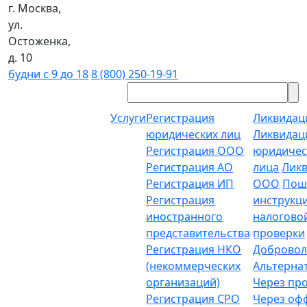
г. Москва,
ул.
Остоженка,
д. 10
будни с 9 до 18
8 (800) 250-19-91
Услуги
Регистрация
Ликвидац
юридических лиц
Ликвидац
Регистрация ООО
юридичес
Регистрация АО
лица
Лик
Регистрация ИП
ООО
Пош
Регистрация
инструкц
иностранного
налогово
представительства
проверки
Регистрация НКО
Добровол
(некоммерческих
Альтерна
организаций)
Через пр
Регистрация СРО
Через о