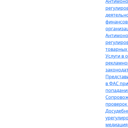
Антимон
регулиро
деятельн
финансов
организа
Антимон
регулиро
товарных
Услуги в 
рекламно
законода
Представ
в ФАС пр
попадани
Сопрово
проверок
Досудебн
урегулир
медиация