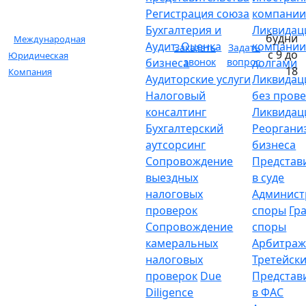
Регистрация союза
компани
Бухгалтерия и
Ликвидац
будни
Международная
Аудит. Оценка
компании
Заказать
Задать
с 9 до
Юридическая
бизнеса
звонок
вопрос
долгами
18
Компания
Аудиторские услуги
Ликвидац
Налоговый
без пров
консалтинг
Ликвидац
Бухгалтерский
Реоргани
аутсорсинг
бизнеса
Сопровождение
Представ
выездных
в суде
налоговых
Админист
проверок
споры
Гр
Сопровождение
споры
камеральных
Арбитраж
налоговых
Третейски
проверок
Due
Представ
Diligence
в ФАС