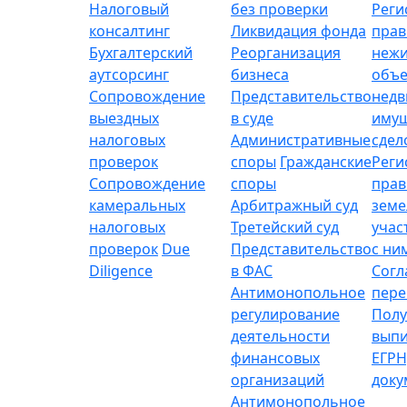
Налоговый
без проверки
Реги
консалтинг
Ликвидация фонда
прав
Бухгалтерский
Реорганизация
неж
аутсорсинг
бизнеса
объе
Сопровождение
Представительство
нед
выездных
в суде
имущ
налоговых
Административные
сдел
проверок
споры
Гражданские
Реги
Сопровождение
споры
прав
камеральных
Арбитражный суд
зем
налоговых
Третейский суд
учас
проверок
Due
Представительство
с ни
Diligence
в ФАС
Согл
Антимонопольное
пере
регулирование
Полу
деятельности
выпи
финансовых
ЕГРН
организаций
доку
Антимонопольное