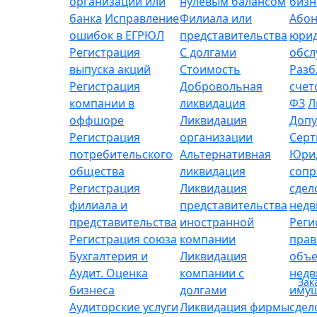
организации или
нулевым балансом
бизн
банка
Исправление
Филиала или
Абон
ошибок в ЕГРЮЛ
представительства
юрид
Регистрация
С долгами
обсл
выпуска акций
Стоимость
Разб
Регистрация
Добровольная
счет
компании в
ликвидация
ФЗ
Л
оффшоре
Ликвидация
Допу
Регистрация
организации
Серт
потребительского
Альтернативная
Юри
общества
ликвидация
сопр
Регистрация
Ликвидация
сдел
филиала и
представительства
нед
представительства
иностранной
Реги
Регистрация союза
компании
прав
Бухгалтерия и
Ликвидация
объе
Аудит. Оценка
компании с
нед
Зак
бизнеса
долгами
имущ
Аудиторские услуги
Ликвидация фирмы
сдел