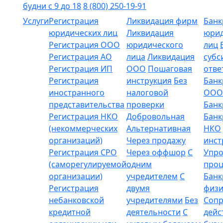
будни с 9 до 18
8 (800) 250-19-91
Услуги
Регистрация
Ликвидация фирм
Банк
юридических лиц
Ликвидация
юрид
Регистрация ООО
юридического
лиц
Регистрация АО
лица
Ликвидация
субс
Регистрация ИП
ООО
Пошаговая
отве
Регистрация
инструкция
Без
Банк
иностранного
налоговой
ООО
представительства
проверки
Банк
Регистрация НКО
Добровольная
Банк
(некоммерческих
Альтернативная
НКО
организаций)
Через продажу
инст
Регистрация СРО
Через оффшор
С
Упр
(саморегулируемой
одним
проц
организации)
учредителем
С
Банк
Регистрация
двумя
физи
небанковской
учредителями
Без
Соп
кредитной
деятельности
С
дейс