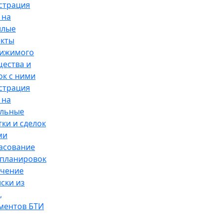
страция
 на
илые
кты
вижимого
ества и
ок с ними
страция
 на
ельные
тки и сделок
ми
асование
планировок
чение
ски из
,
ментов БТИ