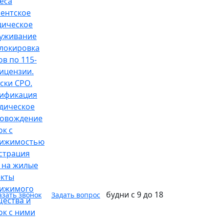
еса
ентское
ическое
уживание
локировка
ов по 115-
ицензии.
ски СРО.
ификация
дическое
овождение
ок с
вижимостью
страция
 на жилые
кты
вижимого
будни с 9 до 18
азать звонок
Задать вопрос
ества и
ок с ними