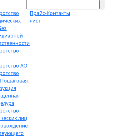
ротство
Прайс-
Контакты
ических
лист
Без
идиарной
тственности
ротство
ротство АО
ротство
Пошаговая
рукция
ощенная
едура
ротство
ческих лиц
ровождение
твующего