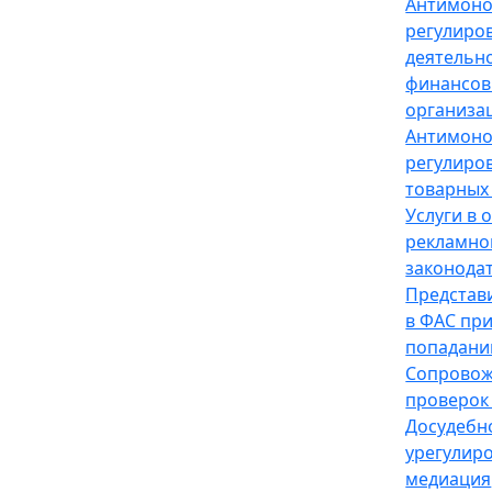
Антимон
регулиро
деятельн
финансов
организа
Антимон
регулиро
товарных
Услуги в 
рекламно
законода
Представ
в ФАС пр
попадани
Сопрово
проверок
Досудебн
урегулир
медиация