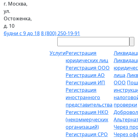
г. Москва,
ул.
Остоженка,
д. 10
будни с 9 до 18
8 (800) 250-19-91
Услуги
Регистрация
Ликвидац
юридических лиц
Ликвидац
Регистрация ООО
юридичес
Регистрация АО
лица
Лик
Регистрация ИП
ООО
Пош
Регистрация
инструкц
иностранного
налогово
представительства
проверки
Регистрация НКО
Добровол
(некоммерческих
Альтерна
организаций)
Через пр
Регистрация СРО
Через о