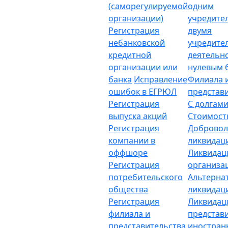
(саморегулируемой
одним
организации)
учредите
Регистрация
двумя
небанковской
учредите
кредитной
деятельн
организации или
нулевым 
банка
Исправление
Филиала 
ошибок в ЕГРЮЛ
представ
Регистрация
С долгам
выпуска акций
Стоимост
Регистрация
Добровол
компании в
ликвидац
оффшоре
Ликвидац
Регистрация
организа
потребительского
Альтерна
общества
ликвидац
Регистрация
Ликвидац
филиала и
представ
представительства
иностран