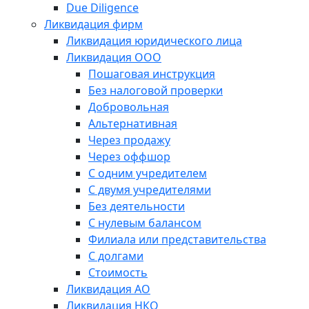
Due Diligence
Ликвидация фирм
Ликвидация юридического лица
Ликвидация ООО
Пошаговая инструкция
Без налоговой проверки
Добровольная
Альтернативная
Через продажу
Через оффшор
С одним учредителем
С двумя учредителями
Без деятельности
С нулевым балансом
Филиала или представительства
С долгами
Стоимость
Ликвидация АО
Ликвидация НКО