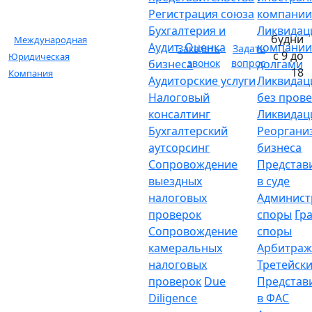
Регистрация союза
компани
Бухгалтерия и
Ликвидац
будни
Международная
Аудит. Оценка
компании
Заказать
Задать
с 9 до
Юридическая
бизнеса
звонок
вопрос
долгами
18
Компания
Аудиторские услуги
Ликвидац
Налоговый
без пров
консалтинг
Ликвидац
Бухгалтерский
Реоргани
аутсорсинг
бизнеса
Сопровождение
Представ
выездных
в суде
налоговых
Админист
проверок
споры
Гр
Сопровождение
споры
камеральных
Арбитраж
налоговых
Третейски
проверок
Due
Представ
Diligence
в ФАС