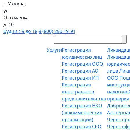
г. Москва,
ул.
Остоженка,
д. 10
будни с 9 до 18
8 (800) 250-19-91
Услуги
Регистрация
Ликвидац
юридических лиц
Ликвидац
Регистрация ООО
юридичес
Регистрация АО
лица
Лик
Регистрация ИП
ООО
Пош
Регистрация
инструкц
иностранного
налогово
представительства
проверки
Регистрация НКО
Добровол
(некоммерческих
Альтерна
организаций)
Через пр
Регистрация СРО
Через о