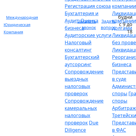
Регистрация союза
компани
Бухгалтерия и
Ликвидац
будни
Международная
Аудит. Оценка
компании
Заказать
Задать
с 9 до
Юридическая
бизнеса
звонок
вопрос
долгами
18
Компания
Аудиторские услуги
Ликвидац
Налоговый
без пров
консалтинг
Ликвидац
Бухгалтерский
Реоргани
аутсорсинг
бизнеса
Сопровождение
Представ
выездных
в суде
налоговых
Админист
проверок
споры
Гр
Сопровождение
споры
камеральных
Арбитраж
налоговых
Третейски
проверок
Due
Представ
Diligence
в ФАС