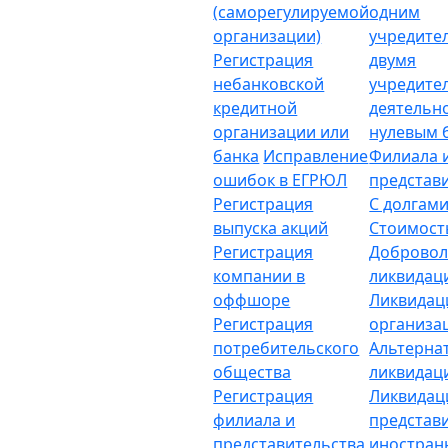
(саморегулируемой
одним
организации)
учредите
Регистрация
двумя
небанковской
учредите
кредитной
деятельн
организации или
нулевым 
банка
Исправление
Филиала 
ошибок в ЕГРЮЛ
представ
Регистрация
С долгам
выпуска акций
Стоимост
Регистрация
Добровол
компании в
ликвидац
оффшоре
Ликвидац
Регистрация
организа
потребительского
Альтерна
общества
ликвидац
Регистрация
Ликвидац
филиала и
представ
представительства
иностран