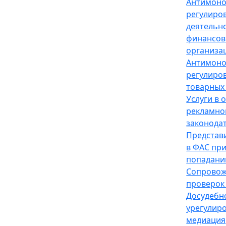
Антимон
регулиро
деятельн
финансов
организа
Антимон
регулиро
товарных
Услуги в 
рекламно
законода
Представ
в ФАС пр
попадани
Сопрово
проверок
Досудебн
урегулир
медиация