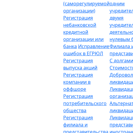
(саморегулируемой
одним
организации)
учредите
Регистрация
двумя
небанковской
учредите
кредитной
деятельн
организации или
нулевым 
банка
Исправление
Филиала 
ошибок в ЕГРЮЛ
представ
Регистрация
С долгам
выпуска акций
Стоимост
Регистрация
Добровол
компании в
ликвидац
оффшоре
Ликвидац
Регистрация
организа
потребительского
Альтерна
общества
ликвидац
Регистрация
Ликвидац
филиала и
представ
представительства
иностран