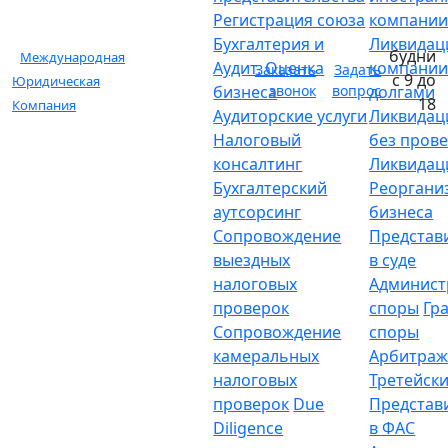
Регистрация союза
компани
Бухгалтерия и
Ликвидац
будни
Международная
Аудит. Оценка
компании
Заказать
Задать
с 9 до
Юридическая
бизнеса
звонок
вопрос
долгами
18
Компания
Аудиторские услуги
Ликвидац
Налоговый
без пров
консалтинг
Ликвидац
Бухгалтерский
Реоргани
аутсорсинг
бизнеса
Сопровождение
Представ
выездных
в суде
налоговых
Админист
проверок
споры
Гр
Сопровождение
споры
камеральных
Арбитраж
налоговых
Третейски
проверок
Due
Представ
Diligence
в ФАС