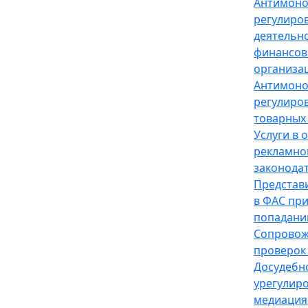
Антимон
регулиро
деятельн
финансов
организа
Антимон
регулиро
товарных
Услуги в 
рекламно
законода
Представ
в ФАС пр
попадани
Сопрово
проверок
Досудебн
урегулир
медиация