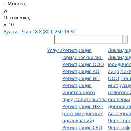
г. Москва,
ул.
Остоженка,
д. 10
будни с 9 до 18
8 (800) 250-19-91
Услуги
Регистрация
Ликвидац
юридических лиц
Ликвидац
Регистрация ООО
юридичес
Регистрация АО
лица
Лик
Регистрация ИП
ООО
Пош
Регистрация
инструкц
иностранного
налогово
представительства
проверки
Регистрация НКО
Добровол
(некоммерческих
Альтерна
организаций)
Через пр
Регистрация СРО
Через о