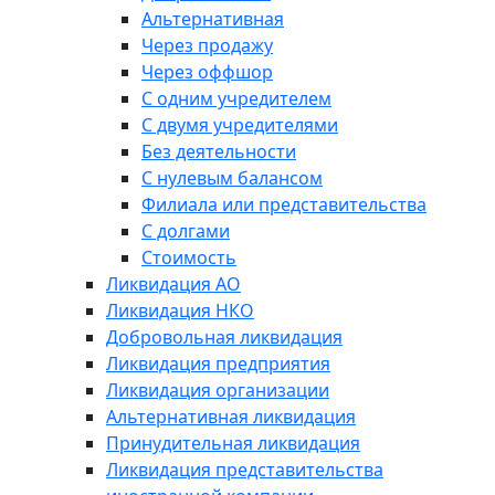
Альтернативная
Через продажу
Через оффшор
С одним учредителем
С двумя учредителями
Без деятельности
С нулевым балансом
Филиала или представительства
С долгами
Стоимость
Ликвидация АО
Ликвидация НКО
Добровольная ликвидация
Ликвидация предприятия
Ликвидация организации
Альтернативная ликвидация
Принудительная ликвидация
Ликвидация представительства