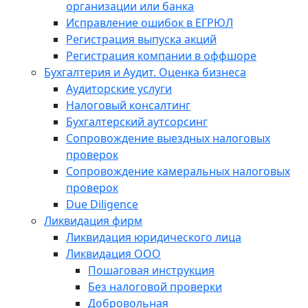
организации или банка
Исправление ошибок в ЕГРЮЛ
Регистрация выпуска акций
Регистрация компании в оффшоре
Бухгалтерия и Аудит. Оценка бизнеса
Аудиторские услуги
Налоговый консалтинг
Бухгалтерский аутсорсинг
Сопровождение выездных налоговых
проверок
Сопровождение камеральных налоговых
проверок
Due Diligence
Ликвидация фирм
Ликвидация юридического лица
Ликвидация ООО
Пошаговая инструкция
Без налоговой проверки
Добровольная