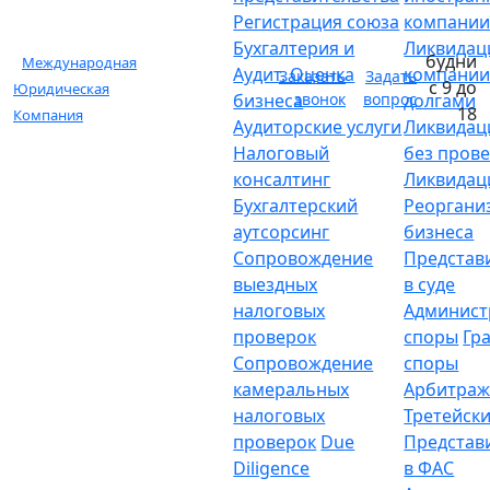
Регистрация союза
компани
Бухгалтерия и
Ликвидац
будни
Международная
Аудит. Оценка
компании
Заказать
Задать
с 9 до
Юридическая
бизнеса
звонок
вопрос
долгами
18
Компания
Аудиторские услуги
Ликвидац
Налоговый
без пров
консалтинг
Ликвидац
Бухгалтерский
Реоргани
аутсорсинг
бизнеса
Сопровождение
Представ
выездных
в суде
налоговых
Админист
проверок
споры
Гр
Сопровождение
споры
камеральных
Арбитраж
налоговых
Третейски
проверок
Due
Представ
Diligence
в ФАС