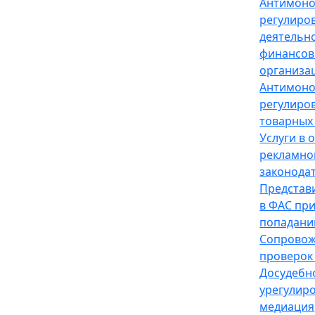
Антимон
регулиро
деятельн
финансов
организа
Антимон
регулиро
товарных
Услуги в 
рекламно
законода
Представ
в ФАС пр
попадани
Сопрово
проверок
Досудебн
урегулир
медиация