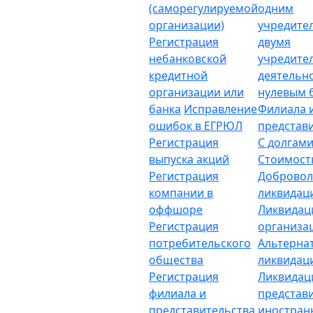
(саморегулируемой
одним
организации)
учредите
Регистрация
двумя
небанковской
учредите
кредитной
деятельн
организации или
нулевым 
банка
Исправление
Филиала 
ошибок в ЕГРЮЛ
представ
Регистрация
С долгам
выпуска акций
Стоимост
Регистрация
Добровол
компании в
ликвидац
оффшоре
Ликвидац
Регистрация
организа
потребительского
Альтерна
общества
ликвидац
Регистрация
Ликвидац
филиала и
представ
представительства
иностран