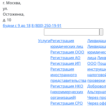
г. Москва,
ул.
Остоженка,
д. 10
будни с 9 до 18
8 (800) 250-19-91
Услуги
Регистрация
Ликвидац
юридических лиц
Ликвидац
Регистрация ООО
юридичес
Регистрация АО
лица
Лик
Регистрация ИП
ООО
Пош
Регистрация
инструкц
иностранного
налогово
представительства
проверки
Регистрация НКО
Добровол
(некоммерческих
Альтерна
организаций)
Через пр
Регистрация СРО
Через о