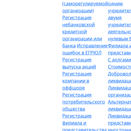
(саморегулируемой
одним
организации)
учредите
Регистрация
двумя
небанковской
учредите
кредитной
деятельн
организации или
нулевым 
банка
Исправление
Филиала 
ошибок в ЕГРЮЛ
представ
Регистрация
С долгам
выпуска акций
Стоимост
Регистрация
Добровол
компании в
ликвидац
оффшоре
Ликвидац
Регистрация
организа
потребительского
Альтерна
общества
ликвидац
Регистрация
Ликвидац
филиала и
представ
представительства
иностран