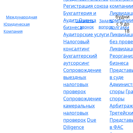
Регистрация союза
компани
Бухгалтерия и
Ликвидац
будни
Международная
Аудит. Оценка
компании
Заказать
Задать
с 9 до
Юридическая
бизнеса
звонок
вопрос
долгами
18
Компания
Аудиторские услуги
Ликвидац
Налоговый
без пров
консалтинг
Ликвидац
Бухгалтерский
Реоргани
аутсорсинг
бизнеса
Сопровождение
Представ
выездных
в суде
налоговых
Админист
проверок
споры
Гр
Сопровождение
споры
камеральных
Арбитраж
налоговых
Третейски
проверок
Due
Представ
Diligence
в ФАС