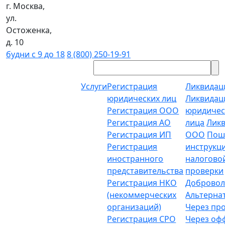
г. Москва,
ул.
Остоженка,
д. 10
будни с 9 до 18
8 (800) 250-19-91
Услуги
Регистрация
Ликвидац
юридических лиц
Ликвидац
Регистрация ООО
юридичес
Регистрация АО
лица
Лик
Регистрация ИП
ООО
Пош
Регистрация
инструкц
иностранного
налогово
представительства
проверки
Регистрация НКО
Добровол
(некоммерческих
Альтерна
организаций)
Через пр
Регистрация СРО
Через о