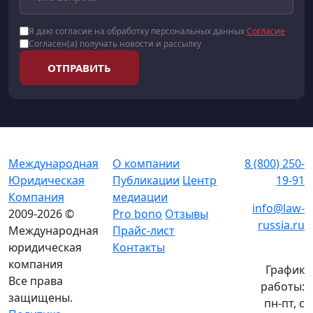
Я даю согласие на обработку персональных данных
Согласие
Согласен(а) получать новости и рассылку
ОТПРАВИТЬ
Международная
О компании
8 (800) 250-
Юридическая
Публикации
Центр
19-91
Компания
медиации
info@law-
2009-2026 ©
Pro bono
Отзывы
russia.ru
Международная
Прайс-лист
юридическая
Контакты
компания
График
Все права
работы:
защищены.
пн-пт, с