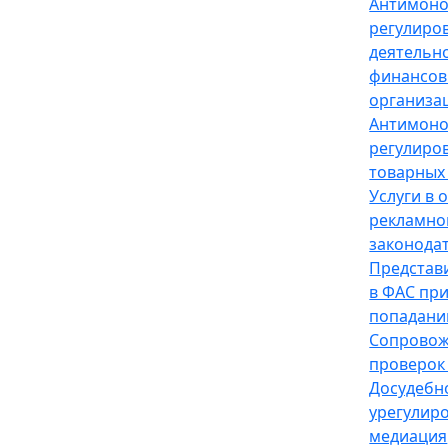
Антимон
регулиро
деятельн
финансов
организа
Антимон
регулиро
товарных
Услуги в 
рекламно
законода
Представ
в ФАС пр
попадани
Сопрово
проверок
Досудебн
урегулир
медиация