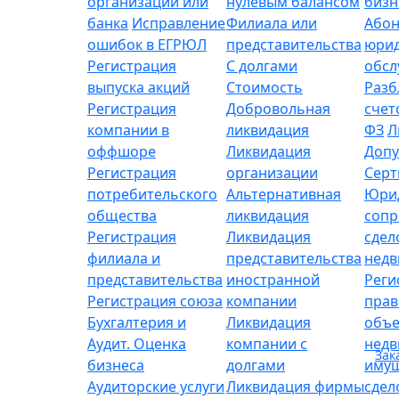
организации или
нулевым балансом
бизн
банка
Исправление
Филиала или
Абон
ошибок в ЕГРЮЛ
представительства
юрид
Регистрация
С долгами
обсл
выпуска акций
Стоимость
Разб
Регистрация
Добровольная
счет
компании в
ликвидация
ФЗ
Л
оффшоре
Ликвидация
Допу
Регистрация
организации
Серт
потребительского
Альтернативная
Юри
общества
ликвидация
сопр
Регистрация
Ликвидация
сдел
филиала и
представительства
нед
представительства
иностранной
Реги
Регистрация союза
компании
прав
Бухгалтерия и
Ликвидация
объе
Аудит. Оценка
компании с
нед
Зак
бизнеса
долгами
имущ
Аудиторские услуги
Ликвидация фирмы
сдел