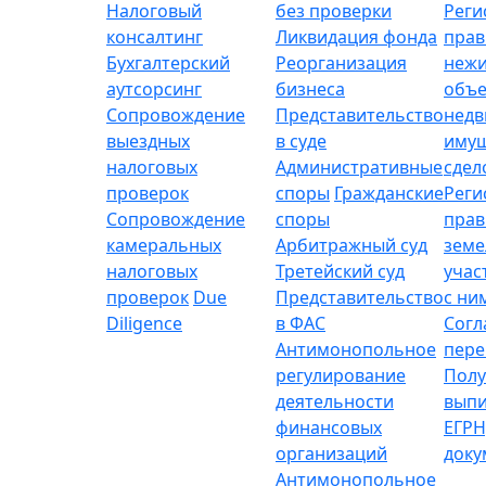
Налоговый
без проверки
Реги
консалтинг
Ликвидация фонда
прав
Бухгалтерский
Реорганизация
неж
аутсорсинг
бизнеса
объе
Сопровождение
Представительство
нед
выездных
в суде
имущ
налоговых
Административные
сдел
проверок
споры
Гражданские
Реги
Сопровождение
споры
прав
камеральных
Арбитражный суд
зем
налоговых
Третейский суд
учас
проверок
Due
Представительство
с ни
Diligence
в ФАС
Согл
Антимонопольное
пере
регулирование
Полу
деятельности
выпи
финансовых
ЕГРН
организаций
доку
Антимонопольное