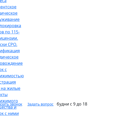
еса
ентское
ическое
уживание
локировка
ов по 115-
ицензии.
ски СРО.
ификация
дическое
овождение
ок с
вижимостью
страция
 на жилые
кты
вижимого
будни с 9 до 18
азать звонок
Задать вопрос
ества и
ок с ними