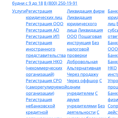
будни с 9 до 18
8 (800) 250-19-91
Услуги
Регистрация
Ликвидация фирм
Банк
юридических лиц
Ликвидация
юрид
Регистрация ООО
юридического
лиц
Регистрация АО
лица
Ликвидация
субс
Регистрация ИП
ООО
Пошаговая
отве
Регистрация
инструкция
Без
Банк
иностранного
налоговой
ООО
представительства
проверки
Банк
Регистрация НКО
Добровольная
Банк
(некоммерческих
Альтернативная
НКО
организаций)
Через продажу
инст
Регистрация СРО
Через оффшор
С
Упр
(саморегулируемой
одним
проц
организации)
учредителем
С
Банк
Регистрация
двумя
физи
небанковской
учредителями
Без
Соп
кредитной
деятельности
С
дейс