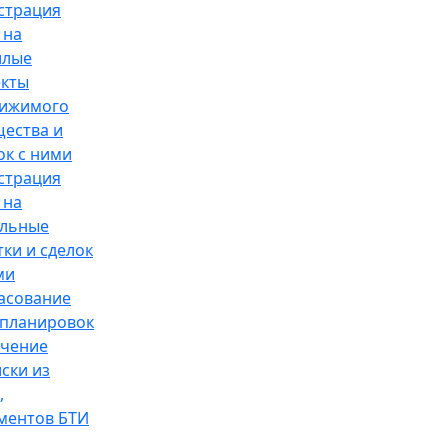
страция
 на
илые
кты
вижимого
ества и
ок с ними
страция
 на
ельные
тки и сделок
ми
асование
планировок
чение
ски из
,
ментов БТИ