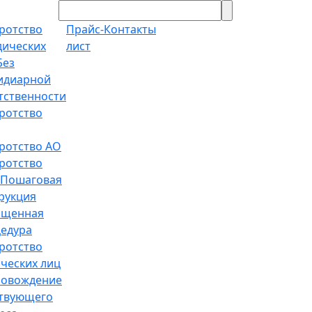
ротство
Прайс-
Контакты
ических
лист
Без
идиарной
тственности
ротство
ротство АО
ротство
Пошаговая
рукция
ощенная
едура
ротство
ческих лиц
ровождение
твующего