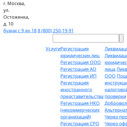
г. Москва,
ул.
Остоженка,
д. 10
будни с 9 до 18
8 (800) 250-19-91
Услуги
Регистрация
Ликвидац
юридических лиц
Ликвидац
Регистрация ООО
юридичес
Регистрация АО
лица
Лик
Регистрация ИП
ООО
Пош
Регистрация
инструкц
иностранного
налогово
представительства
проверки
Регистрация НКО
Добровол
(некоммерческих
Альтерна
организаций)
Через пр
Регистрация СРО
Через о