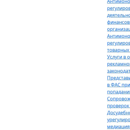
Антимон
регулиро
деятельн
финансов
организа
Антимон
регулиро
товарных
Услуги в 
рекламно
законода
Представ
в ФАС пр
попадани
Сопрово
проверок
Досудебн
урегулир
медиация