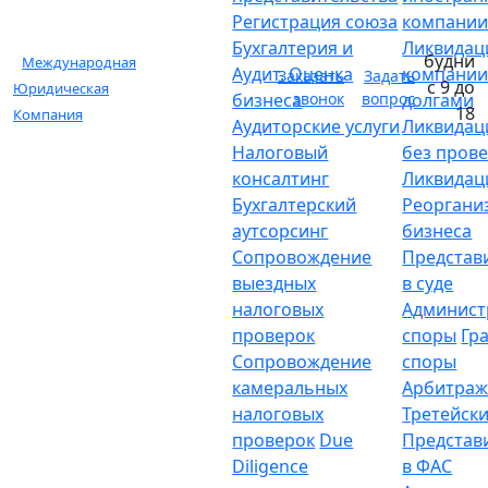
Регистрация союза
компани
Бухгалтерия и
Ликвидац
будни
Международная
Аудит. Оценка
компании
Заказать
Задать
с 9 до
Юридическая
бизнеса
звонок
вопрос
долгами
18
Компания
Аудиторские услуги
Ликвидац
Налоговый
без пров
консалтинг
Ликвидац
Бухгалтерский
Реоргани
аутсорсинг
бизнеса
Сопровождение
Представ
выездных
в суде
налоговых
Админист
проверок
споры
Гр
Сопровождение
споры
камеральных
Арбитраж
налоговых
Третейски
проверок
Due
Представ
Diligence
в ФАС