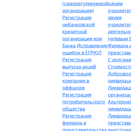
(саморегулируемой
одним
организации)
учредите
Регистрация
двумя
небанковской
учредите
кредитной
деятельн
организации или
нулевым 
банка
Исправление
Филиала 
ошибок в ЕГРЮЛ
представ
Регистрация
С долгам
выпуска акций
Стоимост
Регистрация
Добровол
компании в
ликвидац
оффшоре
Ликвидац
Регистрация
организа
потребительского
Альтерна
общества
ликвидац
Регистрация
Ликвидац
филиала и
представ
представительства
иностран