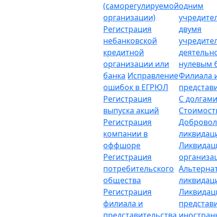
(саморегулируемой
одним
организации)
учредите
Регистрация
двумя
небанковской
учредите
кредитной
деятельн
организации или
нулевым 
банка
Исправление
Филиала 
ошибок в ЕГРЮЛ
представ
Регистрация
С долгам
выпуска акций
Стоимост
Регистрация
Добровол
компании в
ликвидац
оффшоре
Ликвидац
Регистрация
организа
потребительского
Альтерна
общества
ликвидац
Регистрация
Ликвидац
филиала и
представ
представительства
иностран