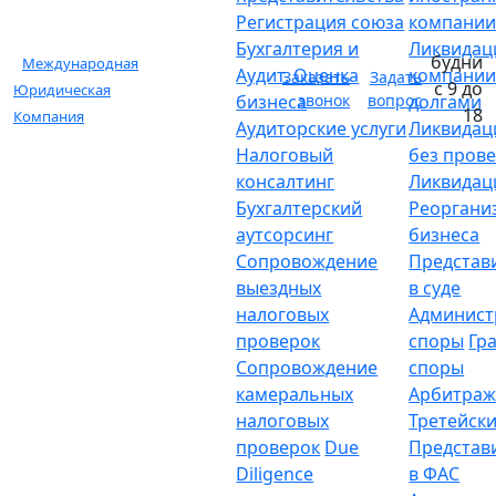
Регистрация союза
компани
Бухгалтерия и
Ликвидац
будни
Международная
Аудит. Оценка
компании
Заказать
Задать
с 9 до
Юридическая
бизнеса
звонок
вопрос
долгами
18
Компания
Аудиторские услуги
Ликвидац
Налоговый
без пров
консалтинг
Ликвидац
Бухгалтерский
Реоргани
аутсорсинг
бизнеса
Сопровождение
Представ
выездных
в суде
налоговых
Админист
проверок
споры
Гр
Сопровождение
споры
камеральных
Арбитраж
налоговых
Третейски
проверок
Due
Представ
Diligence
в ФАС