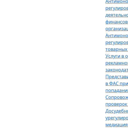
Антимон
регулиро
деятельн
финансов
организа
Антимон
регулиро
товарных
Услуги в 
рекламно
законода
Представ
в ФАС пр
попадани
Сопрово
проверок
Досудебн
урегулир
медиация