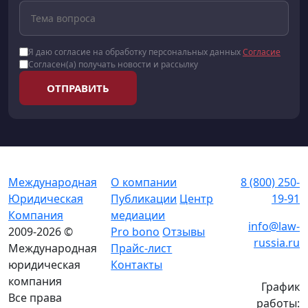
Я даю согласие на обработку персональных данных
Согласие
Согласен(а) получать новости и рассылку
ОТПРАВИТЬ
Международная
О компании
8 (800) 250-
Юридическая
Публикации
Центр
19-91
Компания
медиации
info@law-
2009-2026 ©
Pro bono
Отзывы
russia.ru
Международная
Прайс-лист
юридическая
Контакты
компания
График
Все права
работы: