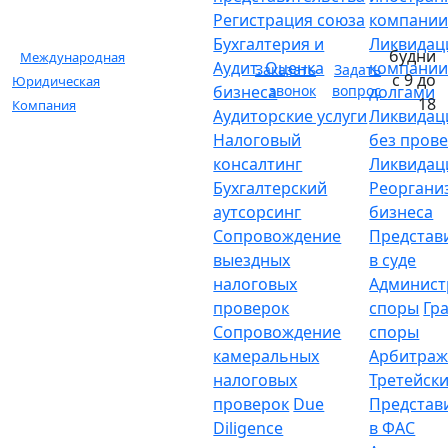
Регистрация союза
компани
Бухгалтерия и
Ликвидац
будни
Международная
Аудит. Оценка
компании
Заказать
Задать
с 9 до
Юридическая
бизнеса
звонок
вопрос
долгами
18
Компания
Аудиторские услуги
Ликвидац
Налоговый
без пров
консалтинг
Ликвидац
Бухгалтерский
Реоргани
аутсорсинг
бизнеса
Сопровождение
Представ
выездных
в суде
налоговых
Админист
проверок
споры
Гр
Сопровождение
споры
камеральных
Арбитраж
налоговых
Третейски
проверок
Due
Представ
Diligence
в ФАС