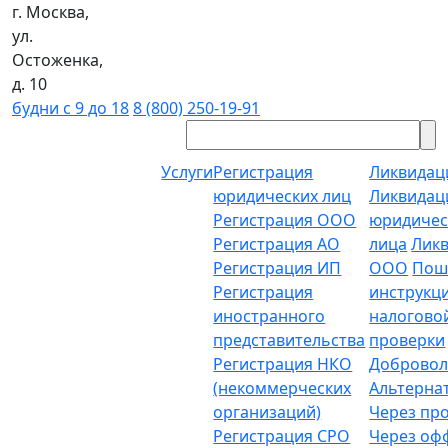
г. Москва,
ул.
Остоженка,
д. 10
будни с 9 до 18
8 (800) 250-19-91
Услуги
Регистрация
Ликвидац
юридических лиц
Ликвидац
Регистрация ООО
юридичес
Регистрация АО
лица
Лик
Регистрация ИП
ООО
Пош
Регистрация
инструкц
иностранного
налогово
представительства
проверки
Регистрация НКО
Добровол
(некоммерческих
Альтерна
организаций)
Через пр
Регистрация СРО
Через о