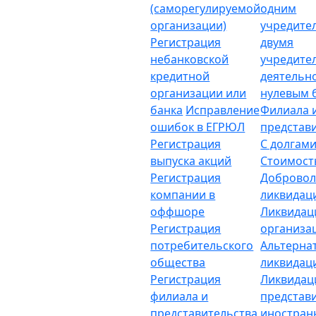
(саморегулируемой
одним
организации)
учредите
Регистрация
двумя
небанковской
учредите
кредитной
деятельн
организации или
нулевым 
банка
Исправление
Филиала 
ошибок в ЕГРЮЛ
представ
Регистрация
С долгам
выпуска акций
Стоимост
Регистрация
Добровол
компании в
ликвидац
оффшоре
Ликвидац
Регистрация
организа
потребительского
Альтерна
общества
ликвидац
Регистрация
Ликвидац
филиала и
представ
представительства
иностран