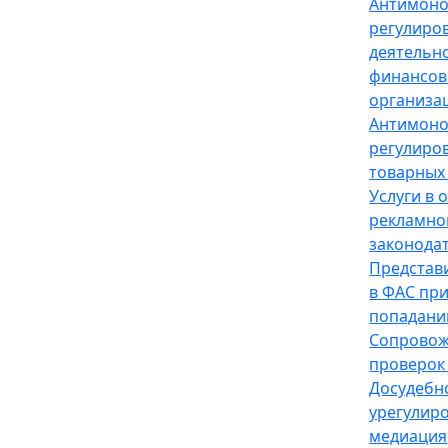
Антимон
регулиро
деятельн
финансов
организа
Антимон
регулиро
товарных
Услуги в 
рекламно
законода
Представ
в ФАС пр
попадани
Сопрово
проверок
Досудебн
урегулир
медиация