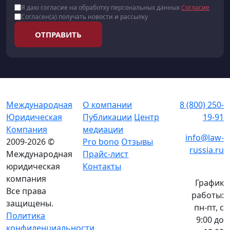
Я даю согласие на обработку персональных данных
Согласие
Согласен(а) получать новости и рассылку
ОТПРАВИТЬ
Международная
О компании
8 (800) 250-
Юридическая
Публикации
Центр
19-91
Компания
медиации
info@law-
2009-2026 ©
Pro bono
Отзывы
russia.ru
Международная
Прайс-лист
юридическая
Контакты
компания
График
Все права
работы:
защищены.
пн-пт, с
Политика
9:00 до
конфиденциальности