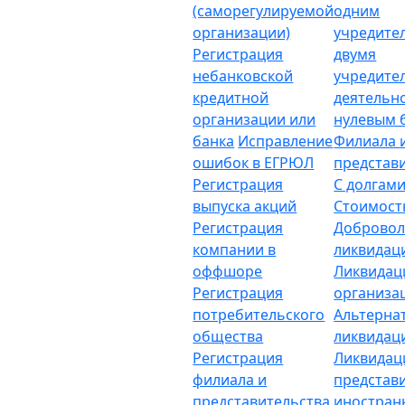
(саморегулируемой
одним
организации)
учредите
Регистрация
двумя
небанковской
учредите
кредитной
деятельн
организации или
нулевым 
банка
Исправление
Филиала 
ошибок в ЕГРЮЛ
представ
Регистрация
С долгам
выпуска акций
Стоимост
Регистрация
Добровол
компании в
ликвидац
оффшоре
Ликвидац
Регистрация
организа
потребительского
Альтерна
общества
ликвидац
Регистрация
Ликвидац
филиала и
представ
представительства
иностран