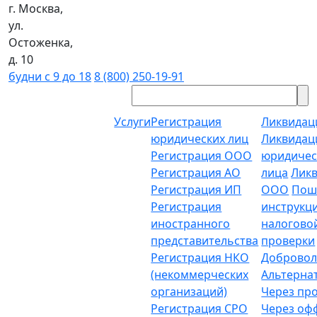
г. Москва,
ул.
Остоженка,
д. 10
будни с 9 до 18
8 (800) 250-19-91
Услуги
Регистрация
Ликвидац
юридических лиц
Ликвидац
Регистрация ООО
юридичес
Регистрация АО
лица
Лик
Регистрация ИП
ООО
Пош
Регистрация
инструкц
иностранного
налогово
представительства
проверки
Регистрация НКО
Добровол
(некоммерческих
Альтерна
организаций)
Через пр
Регистрация СРО
Через о