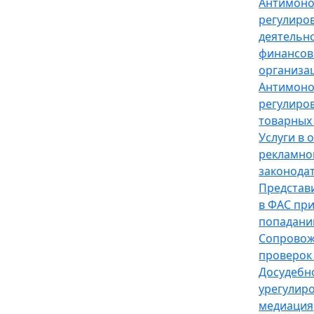
Антимон
регулиро
деятельн
финансов
организа
Антимон
регулиро
товарных
Услуги в 
рекламно
законода
Представ
в ФАС пр
попадани
Сопрово
проверок
Досудебн
урегулир
медиация