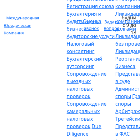
Регистрация союза
компани
Бухгалтерия и
Ликвидац
будни
Международная
Аудит. Оценка
компании
Заказать
Задать
с 9 до
Юридическая
бизнеса
звонок
вопрос
долгами
18
Компания
Аудиторские услуги
Ликвидац
Налоговый
без пров
консалтинг
Ликвидац
Бухгалтерский
Реоргани
аутсорсинг
бизнеса
Сопровождение
Представ
выездных
в суде
налоговых
Админист
проверок
споры
Гр
Сопровождение
споры
камеральных
Арбитраж
налоговых
Третейски
проверок
Due
Представ
Diligence
в ФАС