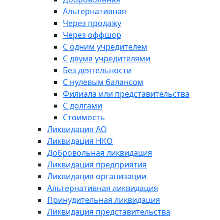
Альтернативная
Через продажу
Через оффшор
С одним учредителем
С двумя учредителями
Без деятельности
С нулевым балансом
Филиала или представительства
С долгами
Стоимость
Ликвидация АО
Ликвидация НКО
Добровольная ликвидация
Ликвидация предприятия
Ликвидация организации
Альтернативная ликвидация
Принудительная ликвидация
Ликвидация представительства